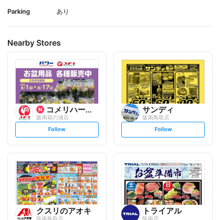
Parking
あり
Nearby Stores
コメリハード&グリーン
サンディ
阪南箱の浦店
阪南鳥取店
s
s
Follow
Follow
e
e
t
t
f
f
o
o
l
l
l
l
o
o
w
w
クスリのアオキ
トライアル
阪南鳥取店
阪南店