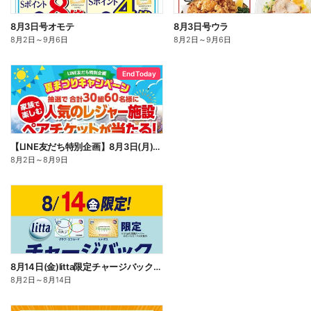
8月3日号オモテ
8月3日号ウラ
8月2日
～
9月6日
8月2日
～
9月6日
End Today
【LINE友だち特別企画】8月3日(月)~8月9日(日)夏まつりキャンペーン
8月2日
～
8月9日
8月14日(金)litta限定チャージバックキャンペーン!
8月2日
～
8月14日