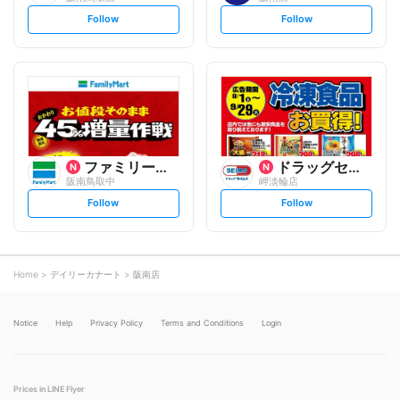
s
s
Follow
Follow
e
e
t
t
f
f
o
o
l
l
l
l
o
o
w
w
ファミリーマート
ドラッグセイムス
阪南鳥取中
岬淡輪店
s
s
Follow
Follow
e
e
t
t
f
f
o
o
l
l
l
l
o
o
Home
デイリーカナート
阪南店
w
w
Notice
Help
Privacy Policy
Terms and Conditions
Login
Prices in LINE Flyer