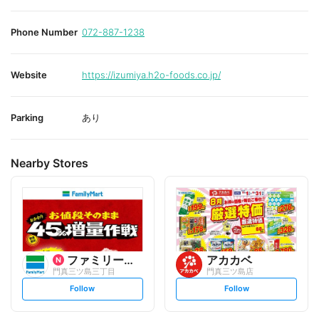
Phone Number
072-887-1238
Website
https://izumiya.h2o-foods.co.jp/
Parking
あり
Nearby Stores
ファミリーマート
アカカベ
門真三ツ島三丁目
門真三ツ島店
s
s
Follow
Follow
e
e
t
t
f
f