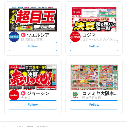
o
o
l
l
l
l
o
o
w
w
ウエルシア
コジマ
鶴見茨田大宮店
コジマ×ビックカメラ大東店
s
s
Follow
Follow
e
e
t
t
f
f
o
o
l
l
l
l
o
o
w
w
ジョーシン
コノミヤ大阪本部
大東店
門真千石東店
s
s
Follow
Follow
e
e
t
t
f
f
o
o
l
l
l
l
o
o