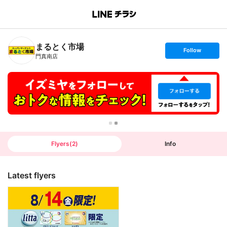
B
r
a
n
まるとく市場
c
s
Follow
h
e
門真南店
T
t
o
f
p
o
l
l
o
w
Flyers
(
2
)
Info
Latest flyers