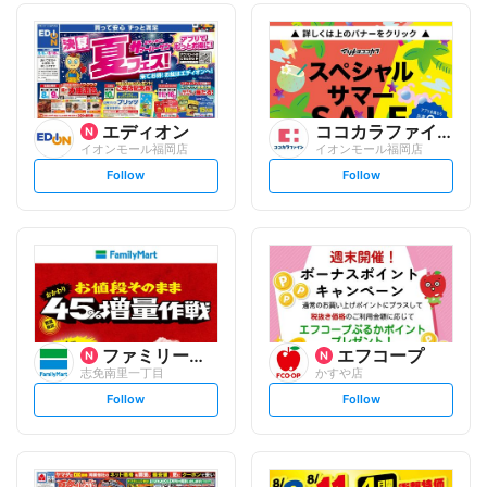
エディオン
ココカラファイン
イオンモール福岡店
イオンモール福岡店
s
s
Follow
Follow
e
e
t
t
f
f
o
o
l
l
l
l
o
o
w
w
ファミリーマート
エフコープ
志免南里一丁目
かすや店
s
s
Follow
Follow
e
e
t
t
f
f
o
o
l
l
l
l
o
o