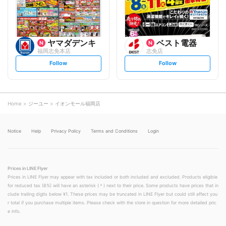
w
w
ヤマダデンキ
ベスト電器
福岡志免本店
志免店
s
s
Follow
Follow
e
e
t
t
f
f
o
o
l
l
l
l
o
o
Home
ジーユー
イオンモール福岡店
w
w
Notice
Help
Privacy Policy
Terms and Conditions
Login
Prices in LINE Flyer
Prices in LINE Flyer may appear with tax included or both included and excluded. Products eligible
for reduced tax (8%) will have an asterisk (＊) next to their price. Some products have prices that in
clude trailing digits below ¥1. These prices may be truncated in LINE Flyer but could still affect you
r total if you purchase multiple items. Please check with the store in question for more detailed pric
e info.