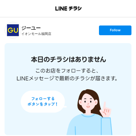
B
r
a
n
ジーユー
c
s
Follow
h
e
イオンモール福岡店
T
t
o
f
p
o
l
l
o
w