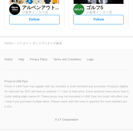
アルペンアウトドアーズエッセ...
ゴルフ5
小倉東インター店
小倉東インター店
s
s
Follow
Follow
e
e
t
t
f
f
o
o
l
l
l
l
o
o
Home
ジーユー
サンリブシティ小倉店
w
w
Notice
Help
Privacy Policy
Terms and Conditions
Login
Prices in LINE Flyer
Prices in LINE Flyer may appear with tax included or both included and excluded. Products eligible
for reduced tax (8%) will have an asterisk (＊) next to their price. Some products have prices that in
clude trailing digits below ¥1. These prices may be truncated in LINE Flyer but could still affect you
r total if you purchase multiple items. Please check with the store in question for more detailed pric
e info.
©
LY Corporation