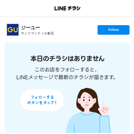
B
r
a
n
ジーユー
c
s
Follow
h
e
サンリブシティ小倉店
T
t
o
f
p
o
l
l
o
w