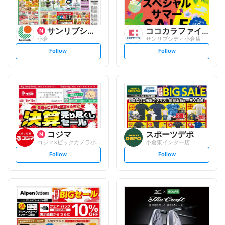
サンリブシティ
ココカラファイン
小倉
サンリブシティ小倉店
s
s
Follow
Follow
e
e
t
t
f
f
o
o
l
l
l
l
o
o
w
w
コジマ
スポーツデポ
コジマ×ビックカメラ小倉店
小倉東インター店
s
s
Follow
Follow
e
e
t
t
f
f
o
o
l
l
l
l
o
o
w
w