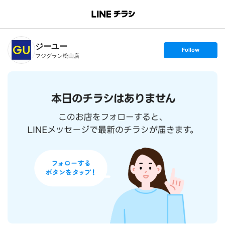
B
r
a
n
ジーユー
c
s
Follow
h
e
フジグラン松山店
T
t
o
f
p
o
l
l
o
w