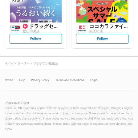
w
w
ドラッグセイムス
ココカラファイン
松山中央店
銀天街店
s
s
Follow
Follow
e
e
t
t
f
f
o
o
l
l
l
l
o
o
Home
ジーユー
フジグラン松山店
w
w
Notice
Help
Privacy Policy
Terms and Conditions
Login
Prices in LINE Flyer
Prices in LINE Flyer may appear with tax included or both included and excluded. Products eligible
for reduced tax (8%) will have an asterisk (＊) next to their price. Some products have prices that in
clude trailing digits below ¥1. These prices may be truncated in LINE Flyer but could still affect you
r total if you purchase multiple items. Please check with the store in question for more detailed pric
e info.