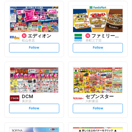
エディオン
ファミリーマート
松山本店
本町三丁目
s
s
Follow
Follow
e
e
t
t
f
f
o
o
l
l
l
l
o
o
w
w
DCM
セブンスター
美沢店
六軒家店
s
s
Follow
Follow
e
e
t
t
f
f
o
o
l
l
l
l
o
o