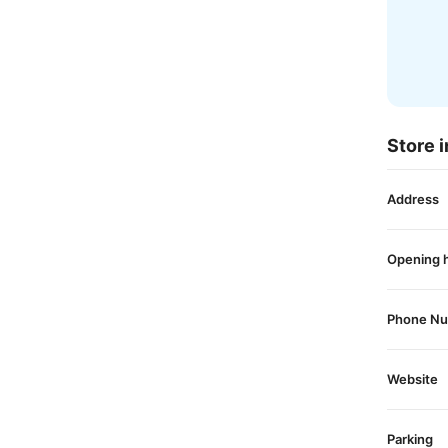
Store i
Address
Opening 
Phone N
Website
Parking