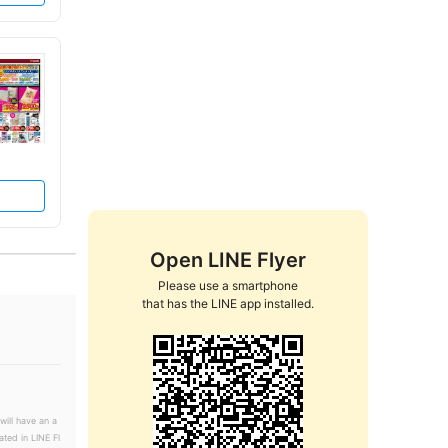
Open LINE Flyer
Please use a smartphone

that has the LINE app installed.
will have an a
ated in LINE Fl