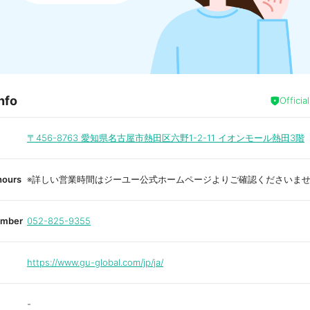
nfo
Officia
〒456-8763
愛知県名古屋市熱田区六野1-2-11 イオンモール熱田3階
hours
※詳しい営業時間はジーユー公式ホームページよりご確認くださいま
umber
052-825-9355
https://www.gu-global.com/jp/ja/
-