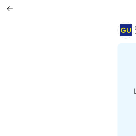
LINEチラシ
B
r
a
n
c
h
T
o
p