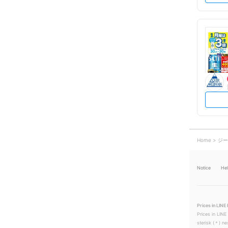
Home
ジー
Notice
He
Prices in LINE 
Prices in LINE
sterisk (＊) ne