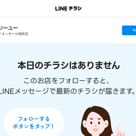
ジーユー
s
F
e
イオンモール熱田店
t
f
o
l
l
o
w