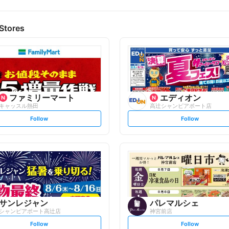
Stores
ファミリーマート
エディオン
キャッスル熱田
高辻シャンピアポート店
s
s
Follow
Follow
e
e
t
t
f
f
o
o
l
l
l
l
o
o
w
w
サンレジャン
パレマルシェ
シャンピアポート高辻店
神宮前店
s
s
Follow
Follow
e
e