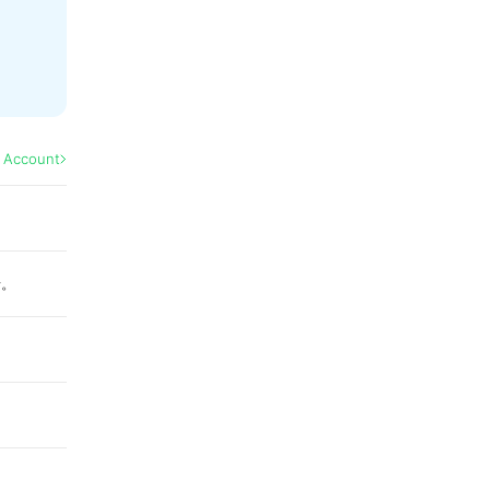
l Account
せ。