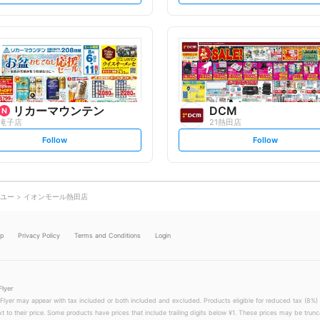
t
t
f
f
o
o
l
l
l
l
o
o
w
w
リカーマウンテン
DCM
滝子店
21熱田店
s
s
Follow
Follow
e
e
t
t
f
f
o
o
l
l
l
l
o
o
ユー
イオンモール熱田店
w
w
lp
Privacy Policy
Terms and Conditions
Login
Flyer
 Flyer may appear with tax included or both included and excluded. Products eligible for reduced tax (8%) 
xt to their price. Some products have prices that include trailing digits below ¥1. These prices may be trunc