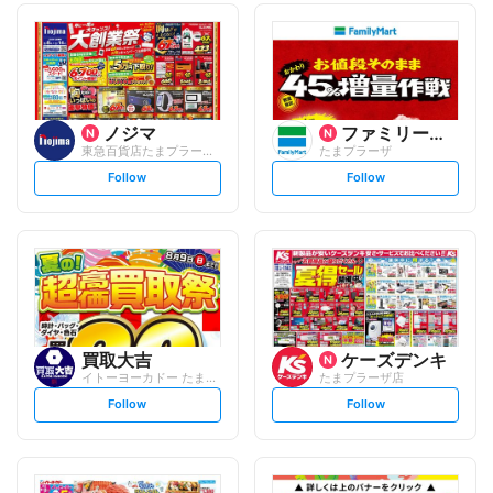
ノジマ
ファミリーマート
東急百貨店たまプラーザ店
たまプラーザ
s
s
Follow
Follow
e
e
t
t
f
f
o
o
l
l
l
l
o
o
w
w
買取大吉
ケーズデンキ
イトーヨーカドー たまプラーザ店
たまプラーザ店
s
s
Follow
Follow
e
e
t
t
f
f
o
o
l
l
l
l
o
o