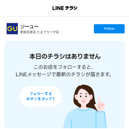
B
r
a
n
ジーユー
c
s
Follow
h
e
東急百貨店 たまプラーザ店
T
t
o
f
p
o
l
l
o
w