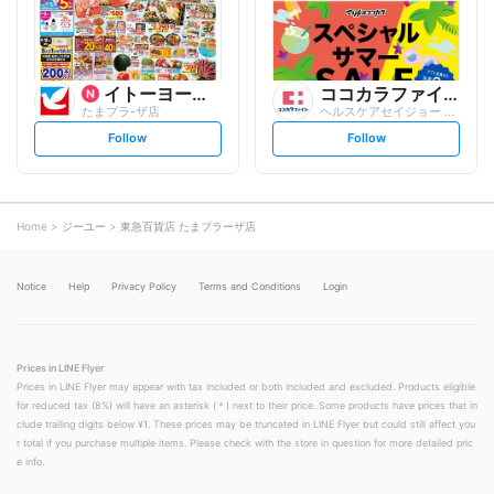
w
w
イトーヨーカ堂
ココカラファイン
たまプラ-ザ店
ヘルスケアセイジョー あざみ野店
s
s
Follow
Follow
e
e
t
t
f
f
o
o
l
l
l
l
o
o
Home
ジーユー
東急百貨店 たまプラーザ店
w
w
Notice
Help
Privacy Policy
Terms and Conditions
Login
Prices in LINE Flyer
Prices in LINE Flyer may appear with tax included or both included and excluded. Products eligible
for reduced tax (8%) will have an asterisk (＊) next to their price. Some products have prices that in
clude trailing digits below ¥1. These prices may be truncated in LINE Flyer but could still affect you
r total if you purchase multiple items. Please check with the store in question for more detailed pric
e info.