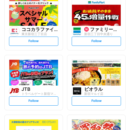
ココカラファイン
ファミリーマート
東京新宿三丁目店
新宿三丁目中央通り
s
s
Follow
Follow
e
e
t
t
f
f
o
o
l
l
l
l
o
o
w
w
JTB
ビオラル
トラベルゲート新宿マルイ本館
新宿マルイ店
s
s
Follow
Follow
e
e
t
t
f
f
o
o
l
l
l
l
o
o
w
w