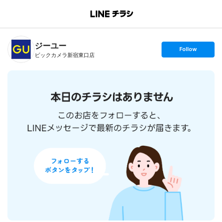
B
r
a
n
ジーユー
c
s
Follow
h
e
ビックカメラ新宿東口店
T
t
o
f
p
o
l
l
o
w