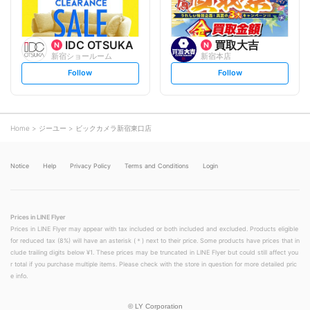
IDC OTSUKA
買取大吉
新宿ショールーム
新宿本店
s
s
Follow
Follow
e
e
t
t
f
f
o
o
l
l
l
l
o
o
Home
ジーユー
ビックカメラ新宿東口店
w
w
Notice
Help
Privacy Policy
Terms and Conditions
Login
Prices in LINE Flyer
Prices in LINE Flyer may appear with tax included or both included and excluded. Products eligible
for reduced tax (8%) will have an asterisk (＊) next to their price. Some products have prices that in
clude trailing digits below ¥1. These prices may be truncated in LINE Flyer but could still affect you
r total if you purchase multiple items. Please check with the store in question for more detailed pric
e info.
©
LY Corporation