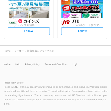
w
w
カインズ
JTB
ハンズ新宿店
トラベルゲート新宿マルイ本館
s
s
Follow
Follow
e
e
t
t
f
f
o
o
l
l
l
l
o
o
Home
ジーユー
新宿東南口フラッグス店
w
w
Notice
Help
Privacy Policy
Terms and Conditions
Login
Prices in LINE Flyer
Prices in LINE Flyer may appear with tax included or both included and excluded. Products eligible
for reduced tax (8%) will have an asterisk (＊) next to their price. Some products have prices that in
clude trailing digits below ¥1. These prices may be truncated in LINE Flyer but could still affect you
r total if you purchase multiple items. Please check with the store in question for more detailed pric
e info.