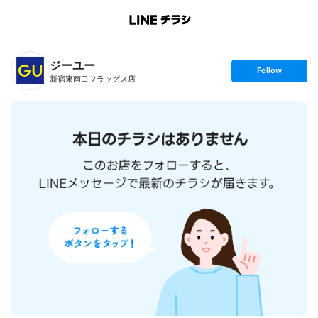
B
r
a
n
ジーユー
c
s
Follow
h
e
新宿東南口フラッグス店
T
t
o
f
p
o
l
l
o
w