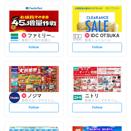
ファミリーマート
IDC OTSUKA
新宿三丁目中央通り
新宿ショールーム
s
s
Follow
Follow
e
e
t
t
f
f
o
o
l
l
l
l
o
o
w
w
ノジマ
ニトリ
新宿タカシマヤタイムズスクエア店
新宿タカシマヤタイムズスクエア店
s
s
Follow
Follow
e
e
t
t
f
f
o
o
l
l
l
l
o
o