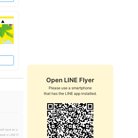
Open LINE Flyer
Please use a smartphone

that has the LINE app installed.
will have an a
ated in LINE Fl