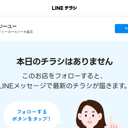
ジーユー
s
F
e
イトーヨーカドー大森店
t
f
o
l
l
o
w