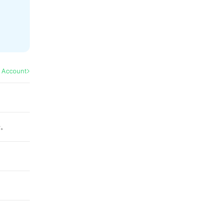
l Account
せ。