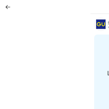
LINEチラシ
B
r
a
n
c
h
T
o
p