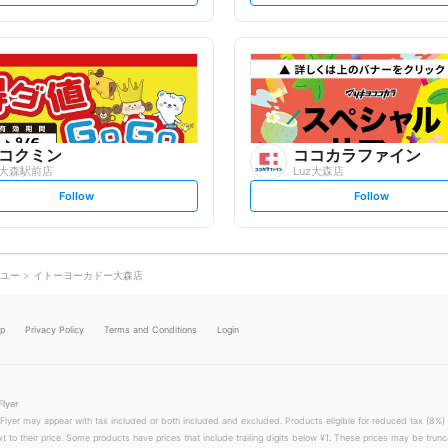
t
t
f
f
o
o
l
l
l
l
o
o
w
w
コクミン
ココカラファイン
大森駅前店
Luz大森店
s
s
Follow
Follow
e
e
t
t
f
f
o
o
l
l
l
l
o
o
ユー
イトーヨーカドー大森店
w
w
lp
Privacy Policy
Terms and Conditions
Login
Flyer
 Flyer may appear with tax included or both included and excluded. Products eligible for reduced tax (8%) 
xt to their price. Some products have prices that include trailing digits below ¥1. These prices may be trunc