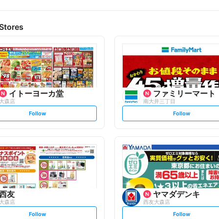
Stores
イトーヨーカ堂
ファミリーマート
大森店
南大井三丁目
s
s
Follow
Follow
e
e
t
t
f
f
o
o
l
l
l
l
o
o
w
w
西友
ヤマダデンキ
大森店
西友大森店
s
s
Follow
Follow
e
e