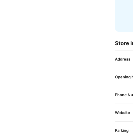
Store i
Address
Opening 
Phone N
Website
Parking