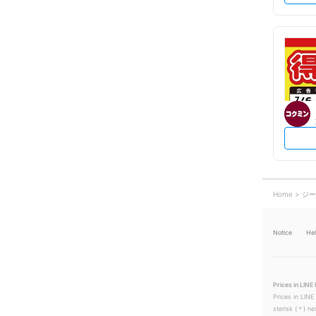
Home
ジー
Notice
He
Prices in LINE 
Prices in LINE
sterisk (＊) ne