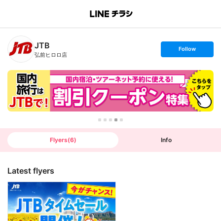
B
r
a
n
JTB
c
s
Follow
h
e
弘前ヒロロ店
T
t
o
f
p
o
l
l
o
w
Flyers
(
6
)
Info
Latest flyers