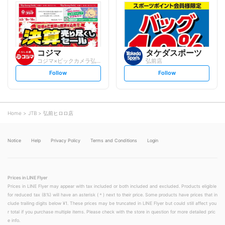
l
l
o
o
w
w
コジマ
タケダスポーツ
コジマ×ビックカメラ弘前店
弘前店
s
s
Follow
Follow
e
e
t
t
f
f
o
o
l
l
l
l
o
o
Home
JTB
弘前ヒロロ店
w
w
Notice
Help
Privacy Policy
Terms and Conditions
Login
Prices in LINE Flyer
Prices in LINE Flyer may appear with tax included or both included and excluded. Products eligible
for reduced tax (8%) will have an asterisk (＊) next to their price. Some products have prices that in
clude trailing digits below ¥1. These prices may be truncated in LINE Flyer but could still affect you
r total if you purchase multiple items. Please check with the store in question for more detailed pric
e info.