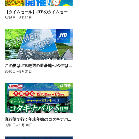
【タイムセール】JTBのタイムセール開催中!国内も海外も♪期間限定なのでお見逃しなく!
8月6日
～
8月19日
この夏はJTB厳選の避暑地へ!今年は、旅の目的地に「涼しさ」を選んでみませんか。割引クーポンもご用意
8月6日
～
8月31日
直行便で行く年末年始のコタキナバル。リバーサファリや2つの離島巡りなどから選べる満喫プランをご用意♪
8月6日
～
9月30日