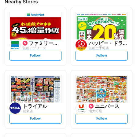
Nearby Stores
ファミリーマート
ハッピー・ドラッグ
弘前アプリーズ
弘前土手町店
s
s
Follow
Follow
e
e
t
t
f
f
o
o
l
l
l
l
o
o
w
w
トライアル
ユニバース
城東店
南大町店
s
s
Follow
Follow
e
e
t
t
f
f
o
o
l
l