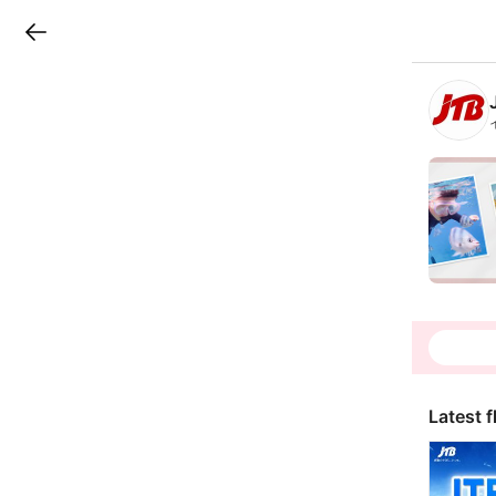
LINEチラシ
B
r
a
n
c
h
T
o
p
Latest f