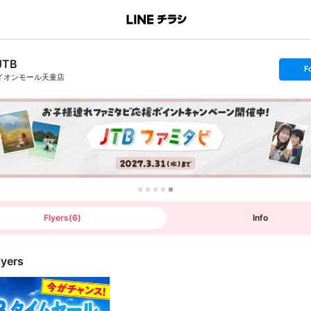
JTB
s
F
e
イオンモール天童店
t
f
o
l
l
o
w
Flyers
(
6
)
Info
lyers