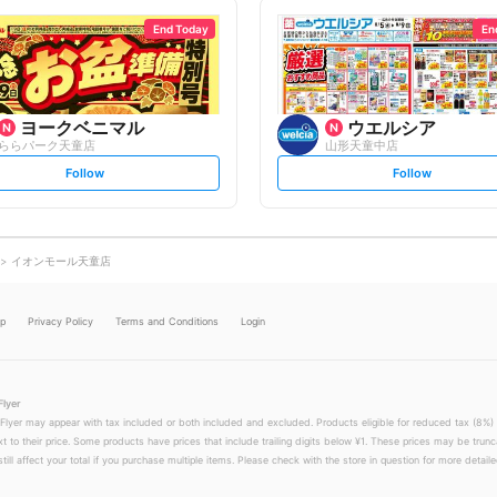
l
l
l
l
o
o
End Today
En
w
w
ヨークベニマル
ウエルシア
ららパーク天童店
山形天童中店
s
s
Follow
Follow
e
e
t
t
f
f
o
o
l
l
l
l
o
o
イオンモール天童店
w
w
lp
Privacy Policy
Terms and Conditions
Login
Flyer
 Flyer may appear with tax included or both included and excluded. Products eligible for reduced tax (8%) 
xt to their price. Some products have prices that include trailing digits below ¥1. These prices may be trunc
till affect your total if you purchase multiple items. Please check with the store in question for more detailed