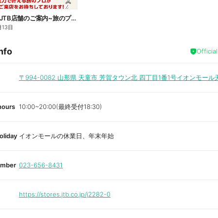
~お近くのJTB店舗のご案内~旅のプロがお客様の行きたい旅を叶えます!ご来店お待ちしております
月13日
nfo
Officia
〒994-0082
山形県 天童市 芳賀タウン北 四丁目1番1号イオンモール
hours
10:00~20:00(最終受付18:30)
oliday
イオンモールの休業日、年末年始
umber
023-656-8431
https://stores.jtb.co.jp/j2282-0