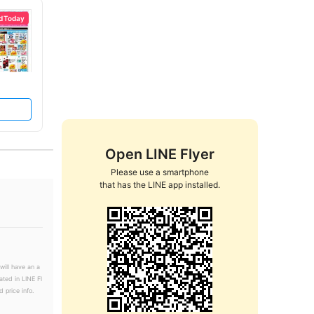
d Today
Open LINE Flyer
Please use a smartphone

that has the LINE app installed.
will have an a
ated in LINE Fl
 price info.