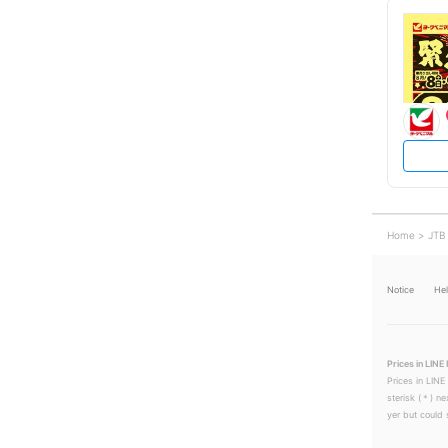
Home
JTB
Notice
He
Prices in LINE 
Prices in LINE
sterisk (＊) ne
yer but could s