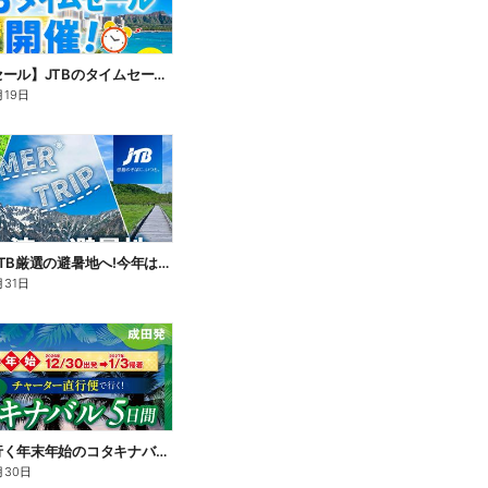
【タイムセール】JTBのタイムセール開催中!国内も海外も♪期間限定なのでお見逃しなく!
月19日
この夏はJTB厳選の避暑地へ!今年は、旅の目的地に「涼しさ」を選んでみませんか。割引クーポンもご用意
月31日
直行便で行く年末年始のコタキナバル。リバーサファリや2つの離島巡りなどから選べる満喫プランをご用意♪
月30日