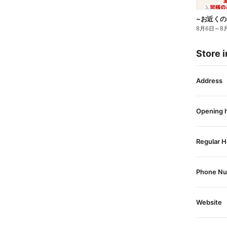
8月6日
～
8
Store i
Address
Opening 
Regular H
Phone N
Website