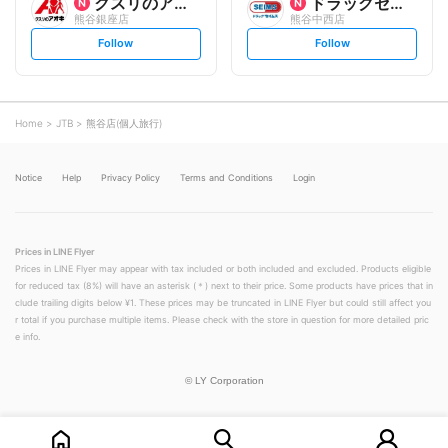
クスリのアオキ
ドラッグセイムス
熊谷銀座店
熊谷中西店
s
s
Follow
Follow
e
e
t
t
f
f
o
o
l
l
l
l
o
o
Home
JTB
熊谷店(個人旅行)
w
w
Notice
Help
Privacy Policy
Terms and Conditions
Login
Prices in LINE Flyer
Prices in LINE Flyer may appear with tax included or both included and excluded. Products eligible
for reduced tax (8%) will have an asterisk (＊) next to their price. Some products have prices that in
clude trailing digits below ¥1. These prices may be truncated in LINE Flyer but could still affect you
r total if you purchase multiple items. Please check with the store in question for more detailed pric
e info.
©
LY Corporation