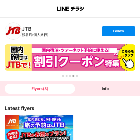
B
r
a
n
JTB
c
s
Follow
h
e
熊谷店(個人旅行)
T
t
o
f
p
o
l
l
o
w
Flyers
(
8
)
Info
Latest flyers