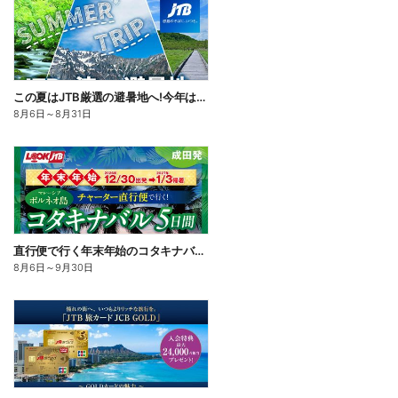
この夏はJTB厳選の避暑地へ!今年は、旅の目的地に「涼しさ」を選んでみませんか。割引クーポンもご用意
8月6日
～
8月31日
直行便で行く年末年始のコタキナバル。リバーサファリや2つの離島巡りなどから選べる満喫プランをご用意♪
8月6日
～
9月30日