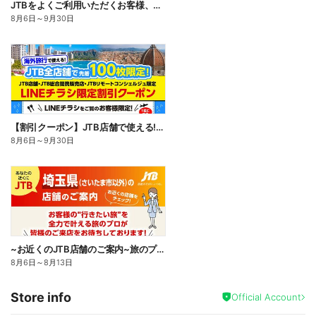
JTBをよくご利用いただくお客様、旅行がお好きなお客様に特におすすめのカード。入会キャンペーン実施中
8月6日
～
9月30日
【割引クーポン】JTB店舗で使える!LINEチラシをご覧のお客様限定のお得な海外割引クーポン配布中♪
8月6日
～
9月30日
~お近くのJTB店舗のご案内~旅のプロがお客様の行きたい旅を叶えます!ご来店お待ちしております
8月6日
～
8月13日
Store info
Official Account