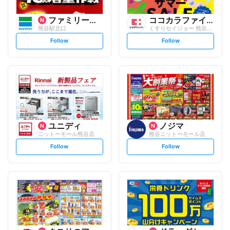
ファミリーマート
ココカラファイン
熊谷駅北口
くすりセイジョー 熊谷駅前店
s
s
Follow
Follow
e
e
t
t
f
f
o
o
l
l
l
l
o
o
w
w
ユニディ
ノジマ
ニットーモール熊谷店
熊谷ニットーモール店
s
s
Follow
Follow
e
e
t
t
f
f
o
o
l
l
l
l
o
o
w
w