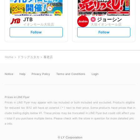
JTB
ジョーシン
イオンモール大垣店
大垣イオンモール店
s
s
Follow
Follow
e
e
t
t
f
f
o
o
l
l
l
l
o
o
Home
ドラッグユタカ
養老店
w
w
Notice
Help
Privacy Policy
Terms and Conditions
Login
Prices in LINE Flyer
Prices in LINE Flyer may appear with tax included or both included and excluded. Products eligible
for reduced tax (8%) will have an asterisk (＊) next to their price. Some products have prices that in
clude trailing digits below ¥1. These prices may be truncated in LINE Flyer but could still affect you
r total if you purchase multiple items. Please check with the store in question for more detailed pric
e info.
©
LY Corporation