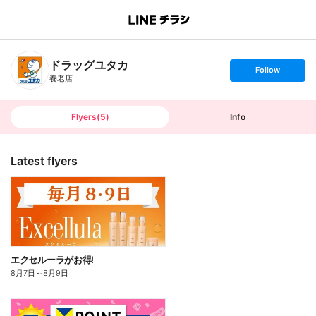
B
r
a
n
ドラッグユタカ
c
s
Follow
h
e
養老店
T
t
o
f
p
o
l
l
Flyers
(
5
)
Info
o
w
Latest flyers
エクセルーラがお得!
8月7日
～
8月9日