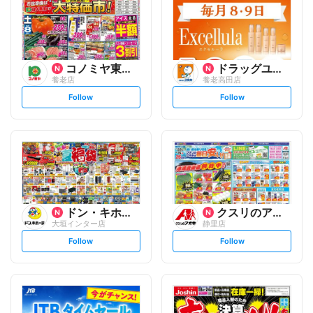
コノミヤ東海事業本部
ドラッグユタカ
養老店
養老高田店
s
s
Follow
Follow
e
e
t
t
f
f
o
o
l
l
l
l
o
o
w
w
ドン・キホーテ
クスリのアオキ
大垣インター店
静里店
s
s
Follow
Follow
e
e
t
t
f
f
o
o
l
l
l
l
o
o
w
w