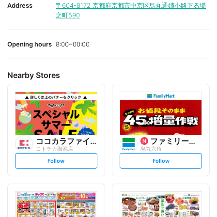
Address
〒604-8172
京都府京都市中京区烏丸通姉小路下る場
之町590
Opening hours
8:00~00:00
Nearby Stores
ココカラファイン
ファミリーマート
コトチカ御池店
烏丸六角
s
s
Follow
Follow
e
e
t
t
f
f
o
o
l
l
l
l
o
o
w
w