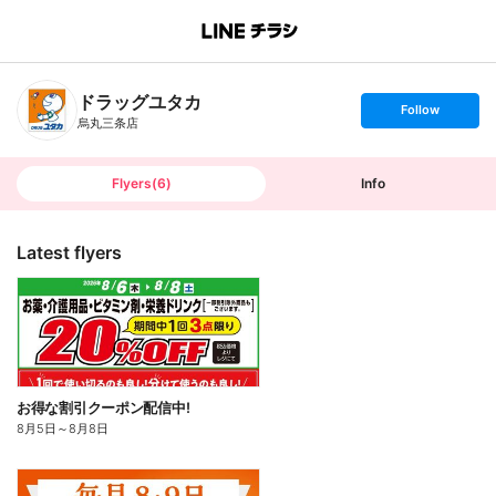
B
r
a
n
ドラッグユタカ
c
s
Follow
h
e
烏丸三条店
T
t
o
f
p
o
l
l
Flyers
(
6
)
Info
o
w
Latest flyers
お得な割引クーポン配信中!
8月5日
～
8月8日