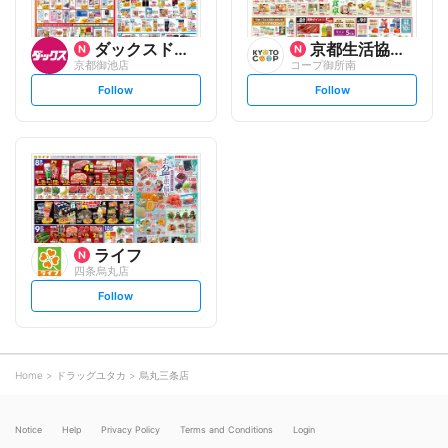
ダックスドラッグ
京都生活協同組合
京都御池店
コープ御所南
s
s
Follow
Follow
e
e
t
t
f
f
o
o
l
l
l
l
o
o
w
w
ライフ
四条烏丸店
s
Follow
e
t
f
o
l
l
o
Home
ドラッグユタカ
烏丸三条店
w
Notice
Help
Privacy Policy
Terms and Conditions
Login