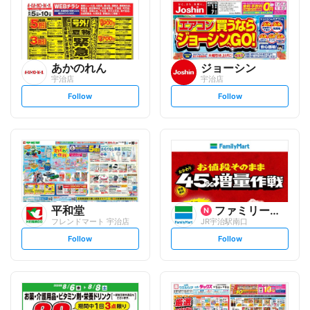
あかのれん
ジョーシン
宇治店
宇治店
s
s
Follow
Follow
e
e
t
t
f
f
o
o
l
l
l
l
o
o
w
w
平和堂
ファミリーマート
フレンドマート 宇治店
JR宇治駅南口
s
s
Follow
Follow
e
e
t
t
f
f
o
o
l
l
l
l
o
o
w
w