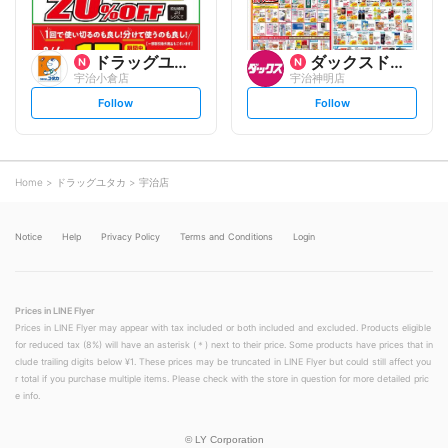
ドラッグユタカ
ダックスドラッグ
宇治小倉店
宇治神明店
s
s
Follow
Follow
e
e
t
t
f
f
o
o
l
l
l
l
o
o
Home
ドラッグユタカ
宇治店
w
w
Notice
Help
Privacy Policy
Terms and Conditions
Login
Prices in LINE Flyer
Prices in LINE Flyer may appear with tax included or both included and excluded. Products eligible
for reduced tax (8%) will have an asterisk (＊) next to their price. Some products have prices that in
clude trailing digits below ¥1. These prices may be truncated in LINE Flyer but could still affect you
r total if you purchase multiple items. Please check with the store in question for more detailed pric
e info.
©
LY Corporation