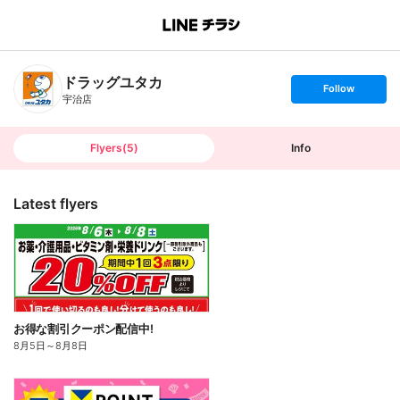
B
r
a
n
ドラッグユタカ
c
s
Follow
h
e
宇治店
T
t
o
f
p
o
l
l
Flyers
(
5
)
Info
o
w
Latest flyers
お得な割引クーポン配信中!
8月5日
～
8月8日