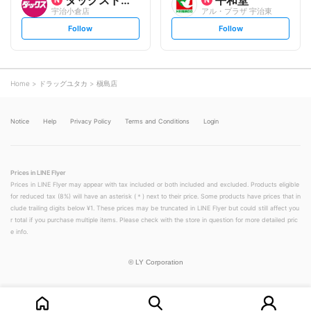
ダックスドラッグ
平和堂
宇治小倉店
アル・プラザ 宇治東
s
s
Follow
Follow
e
e
t
t
f
f
o
o
l
l
l
l
o
o
Home
ドラッグユタカ
槇島店
w
w
Notice
Help
Privacy Policy
Terms and Conditions
Login
Prices in LINE Flyer
Prices in LINE Flyer may appear with tax included or both included and excluded. Products eligible
for reduced tax (8%) will have an asterisk (＊) next to their price. Some products have prices that in
clude trailing digits below ¥1. These prices may be truncated in LINE Flyer but could still affect you
r total if you purchase multiple items. Please check with the store in question for more detailed pric
e info.
©
LY Corporation