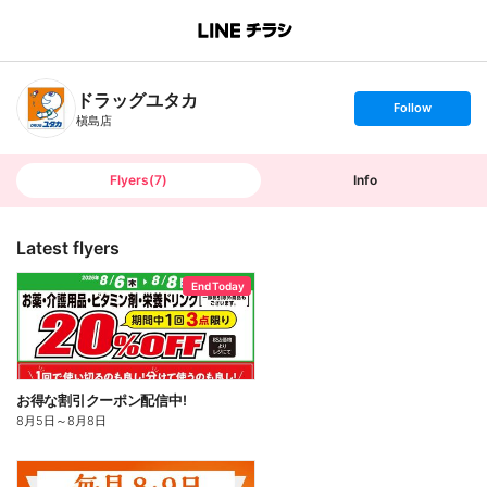
B
r
a
n
ドラッグユタカ
c
s
Follow
h
e
槇島店
T
t
o
f
p
o
l
l
Flyers
(
7
)
Info
o
w
Latest flyers
End Today
お得な割引クーポン配信中!
8月5日
～
8月8日