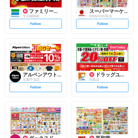
ファミリーマート
スーパーマーケットKINSH...
宇治槇島町
KINSHO向島店
s
s
Follow
Follow
e
e
t
t
f
f
o
o
l
l
l
l
o
o
End Today
w
w
アルペンアウトドアーズ
ドラッグユタカ
京都宇治店
向島店
s
s
Follow
Follow
e
e
t
t
f
f
o
o
l
l
l
l
o
o
w
w