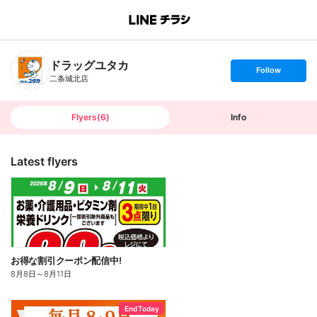
B
r
a
n
ドラッグユタカ
c
s
Follow
h
e
二条城北店
T
t
o
f
p
o
l
l
Flyers
(
6
)
Info
o
w
Latest flyers
お得な割引クーポン配信中!
8月8日
～
8月11日
End Today