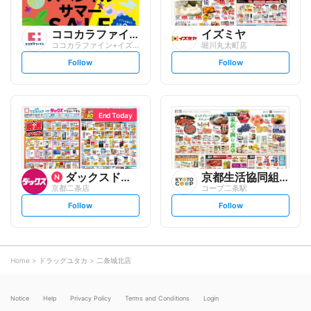
ココカラファイン
イズミヤ
ココカラファイン+イズミヤ 堀川丸太町店
堀川丸太町店
s
s
Follow
Follow
e
e
t
t
f
f
o
o
l
l
l
l
o
o
End Today
w
w
ダックスドラッグ
京都生活協同組合
京都二条店
コープ二条駅
s
s
Follow
Follow
e
e
t
t
f
f
o
o
l
l
l
l
o
o
Home
ドラッグユタカ
二条城北店
w
w
Notice
Help
Privacy Policy
Terms and Conditions
Login