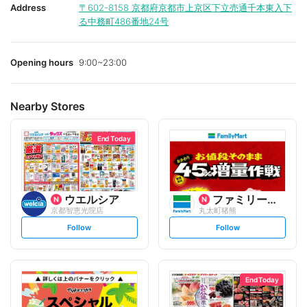
Address
〒602-8158
京都府京都市上京区下立売通千本東入下
る中務町486番地24号
Opening hours
9:00~23:00
Nearby Stores
End Today
ウエルシア
ファミリーマート
京都智恵光院店
丸太町猪熊
s
s
Follow
Follow
e
e
t
t
f
f
o
o
l
l
l
l
o
o
End Today
w
w