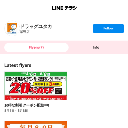
B
r
a
n
ドラッグユタカ
c
s
Follow
h
e
紫野店
T
t
o
f
p
o
l
l
Flyers
(
7
)
Info
o
w
Latest flyers
お得な割引クーポン配信中!
8月5日
～
8月8日