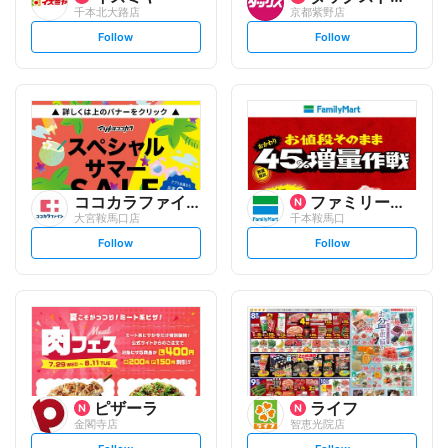
千本北大路店
京都紫野店
s
s
Follow
Follow
e
e
t
t
f
f
o
o
l
l
l
l
o
o
w
w
ココカラファイン
ファミリーマート
大宮鞍馬口店
千本鞍馬口
s
s
Follow
Follow
e
e
t
t
f
f
o
o
l
l
l
l
o
o
w
w
ピザーラ
ライフ
金閣寺店
智恵光院店
s
s