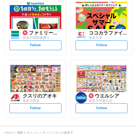
l
l
o
o
w
w
ファミリーマート
ココカラファイン
喜多方稲荷橋通り
喜多方店
s
s
Follow
Follow
e
e
t
t
f
f
o
o
l
l
l
l
o
o
w
w
クスリのアオキ
ウエルシア
喜多方西店
喜多方常盤台店
s
s
Follow
Follow
e
e
t
t
f
f
o
o
l
l
l
l
o
o
Home
福島トヨペット
ネッツノヴェル喜多方
w
w