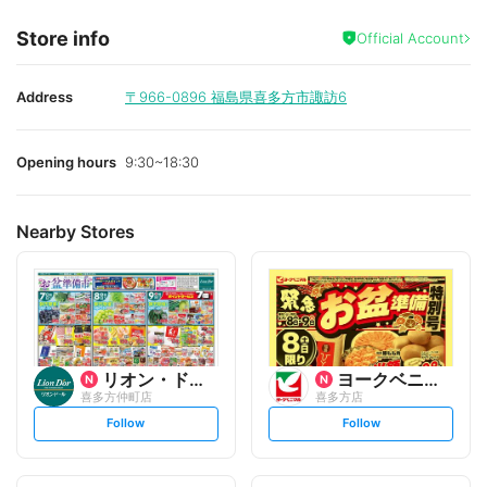
Store info
Official Account
Address
〒966-0896
福島県喜多方市諏訪6
Opening hours
9:30~18:30
Nearby Stores
リオン・ドール
ヨークベニマル
喜多方仲町店
喜多方店
s
s
Follow
Follow
e
e
t
t
f
f
o
o
l
l