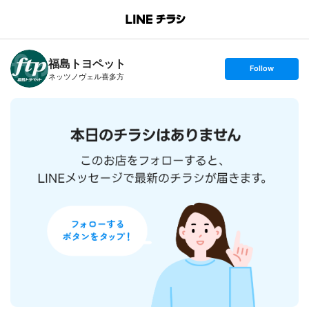
B
r
a
n
福島トヨペット
c
s
Follow
h
e
ネッツノヴェル喜多方
T
t
o
f
p
o
l
l
o
w