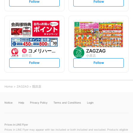
s
s
Follow
Follow
e
e
t
t
f
f
o
o
l
l
l
l
o
o
w
w
コメリハード&グリーン
ZAGZAG
鏡野店
小原店
s
s
Follow
Follow
e
e
t
t
f
f
o
o
l
l
l
l
o
o
Home
ZAGZAG
院庄店
w
w
Notice
Help
Privacy Policy
Terms and Conditions
Login
Prices in LINE Flyer
Prices in LINE Flyer may appear with tax included or both included and excluded. Products eligible