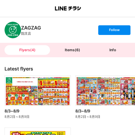
B
r
a
n
ZAGZAG
c
s
Follow
h
e
院庄店
T
t
o
f
p
o
l
l
Flyers
(
4
)
Items
(
6
)
Info
o
w
Latest flyers
8/3~8/9
8/3~8/9
8月2日
～
8月9日
8月2日
～
8月9日