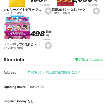
円
円
円
円
i
i
t
t
2,618
円
(税込)
214
円
(税込)
e
e
活蔘28 50ml 3本パック
カロリーメイトゼリー アップル味 215g
s
s
8月2日
〜
8月9日
8月2日
〜
8月9日
e
e
t
t
f
f
a
a
v
v
o
o
498
498
税抜
税抜
r
r
円
円
i
i
t
t
548
円
(税込)
e
e
トラベロップQQぶどう味 8錠
s
8月2日
〜
8月9日
e
t
f
Store info
a
Official Account
v
o
r
i
Address
〒708-0014
岡山県津山市院庄1222-1
t
e
Opening hours
9:00~24:00
Regular Holiday
なし