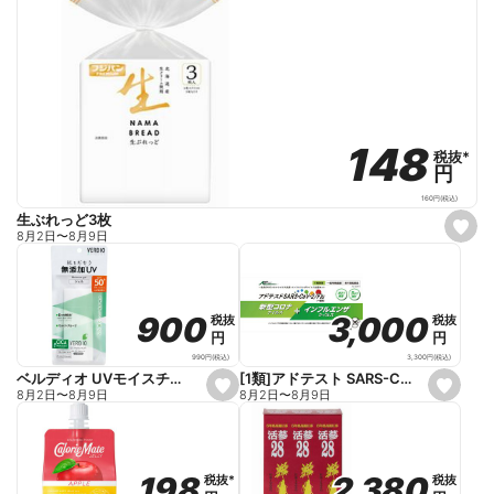
148
148
税抜
税抜
*
*
円
円
160
円
(税込)
生ぶれっど3枚
s
8月2日
〜
8月9日
e
t
f
a
v
o
3,000
3,000
900
900
税抜
税抜
税抜
税抜
r
円
円
円
円
i
t
3,300
円
(税込)
990
円
(税込)
e
[1類]アドテスト SARS-CoV-2/Flu(一般用)
ベルディオ UVモイスチャージェルN 80g
s
s
8月2日
〜
8月9日
8月2日
〜
8月9日
e
e
t
t
f
f
a
a
v
v
o
o
2,380
2,380
198
198
税抜
税抜
税抜
税抜
*
*
r
r