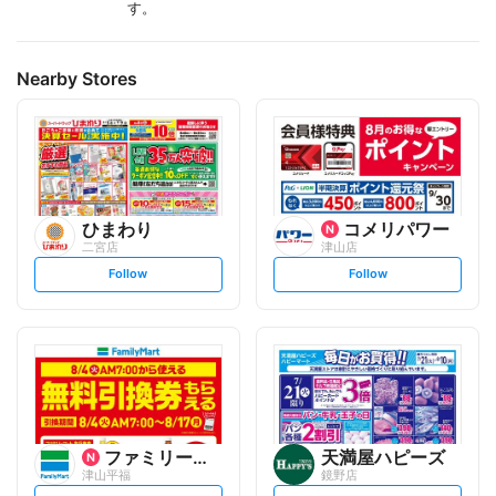
す。
Nearby Stores
ひまわり
コメリパワー
二宮店
津山店
s
s
Follow
Follow
e
e
t
t
f
f
o
o
l
l
l
l
o
o
w
w
ファミリーマート
天満屋ハピーズ
津山平福
鏡野店