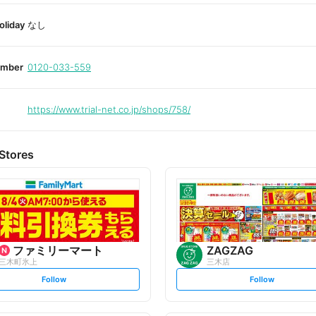
oliday
なし
umber
0120-033-559
https://www.trial-net.co.jp/shops/758/
Stores
ファミリーマート
ZAGZAG
三木町氷上
三木店
s
s
Follow
Follow
e
e
t
t
f
f
o
o