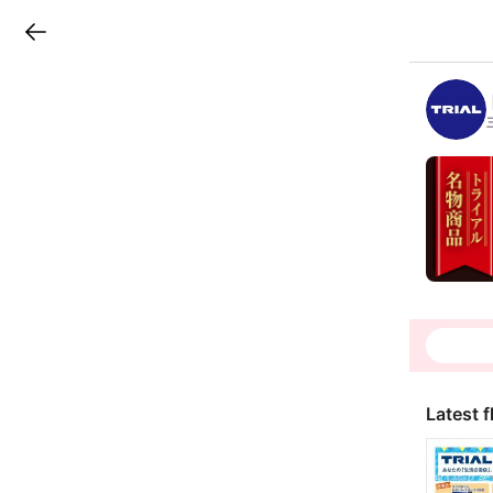
LINEチラシ
B
r
a
n
c
h
T
o
p
Latest f