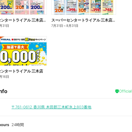
スーパーセンタートライアル 三木店_表
スーパーセンタートライアル 三木店_裏
月31日
7月31日
～
8月31日
ンタートライアル 三木店
月16日
nfo
Officia
〒761-0612
香川県 木田郡三木町氷上803番地
hours
24時間