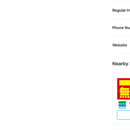
Regular H
Phone N
Website
Nearby 