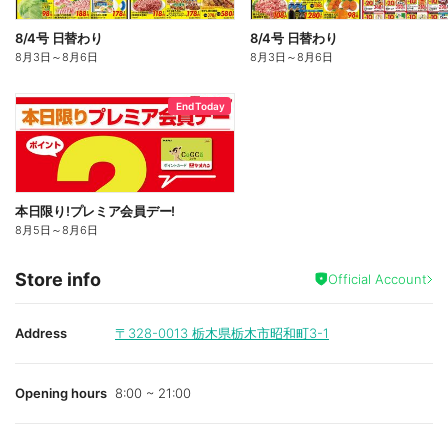
8/4号 日替わり
8/4号 日替わり
8月3日
～
8月6日
8月3日
～
8月6日
End Today
本日限り!プレミア会員デー!
8月5日
～
8月6日
Store info
Official Account
Address
〒328-0013
栃木県栃木市昭和町3-1
Opening hours
8:00 ~ 21:00