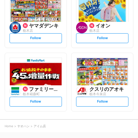
w
w
ヤマダデンキ
イオン
栃木店
栃木店
s
s
Follow
Follow
e
e
t
t
f
f
o
o
l
l
l
l
o
o
w
w
ファミリーマート
クスリのアオキ
栃木箱森町
栃木今泉店
s
s
Follow
Follow
e
e
t
t
f
f
o
o
l
l
l
l
o
o
Home
ヤオハン
アイム店
w
w