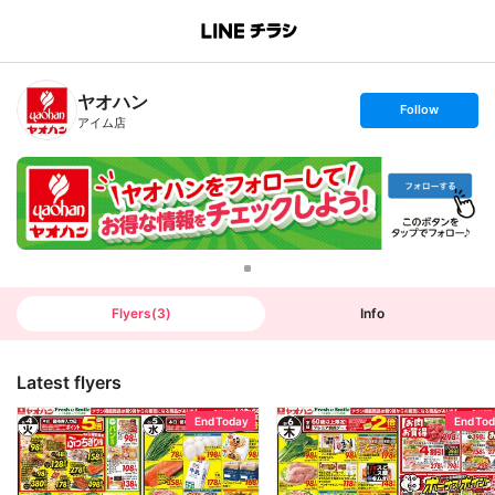
B
r
a
n
ヤオハン
c
s
Follow
h
e
アイム店
T
t
o
f
p
o
l
l
o
w
Flyers
(
3
)
Info
Latest flyers
End Today
End To