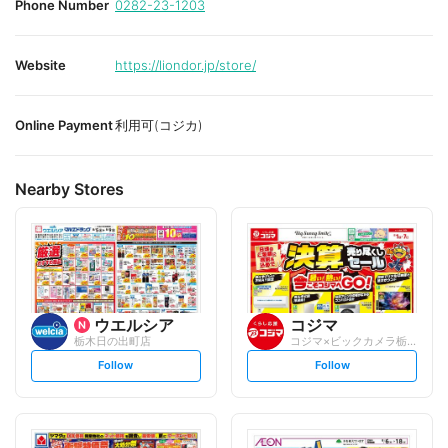
Phone Number
0282-23-1203
Website
https://liondor.jp/store/
Online Payment
利用可(コジカ)
Nearby Stores
ウエルシア
コジマ
栃木日の出町店
コジマ×ビックカメラ栃木店
s
s
Follow
Follow
e
e
t
t
f
f
o
o
l
l
l
l
o
o