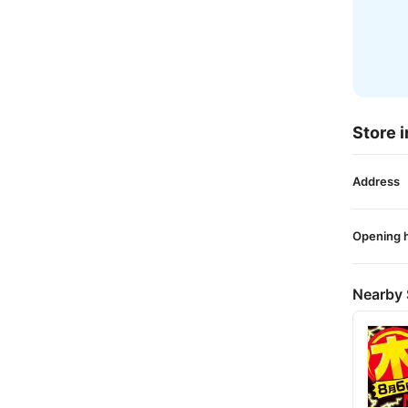
Store i
Address
Opening 
Nearby 