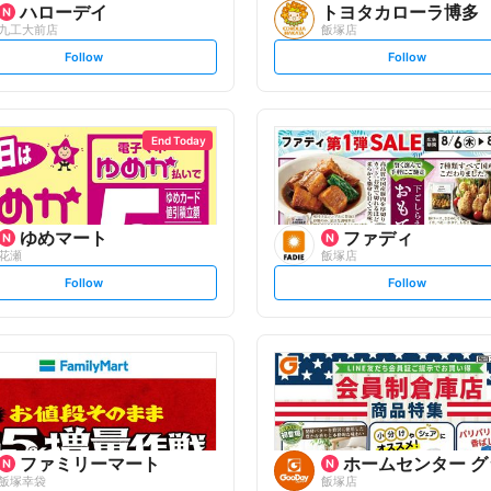
ハローデイ
トヨタカローラ博多
九工大前店
飯塚店
s
s
Follow
Follow
e
e
t
t
f
f
o
o
l
l
l
l
o
o
End Today
w
w
ゆめマート
ファディ
花瀬
飯塚店
s
s
Follow
Follow
e
e
t
t
f
f
o
o
l
l
l
l
o
o
w
w
ファミリーマート
ホームセンター グ
飯塚幸袋
飯塚店