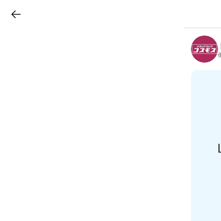
LINEチラシ
B
r
a
n
c
h
T
o
p