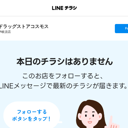
ドラッグストアコスモス
s
F
e
伊岐須店
t
f
o
l
l
o
w