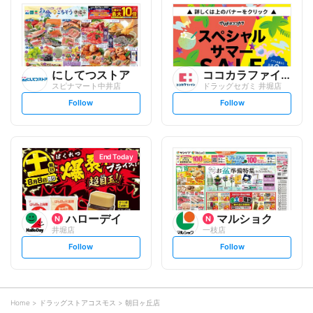
l
l
o
o
w
w
にしてつストア
ココカラファイン
スピナマート中井店
ドラッグセガミ 井堀店
s
s
Follow
Follow
e
e
t
t
f
f
o
o
l
l
l
l
o
o
End Today
w
w
ハローデイ
マルショク
井堀店
一枝店
s
s
Follow
Follow
e
e
t
t
f
f
o
o
l
l
l
l
o
o
Home
ドラッグストアコスモス
朝日ヶ丘店
w
w