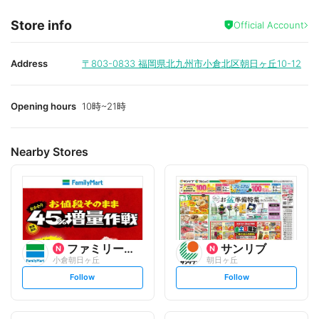
Store info
Official Account
Address
〒803-0833
福岡県北九州市小倉北区朝日ヶ丘10-12
Opening hours
10時~21時
Nearby Stores
ファミリーマート
サンリブ
小倉朝日ヶ丘
朝日ヶ丘
s
s
Follow
Follow
e
e
t
t
f
f
o
o
l
l