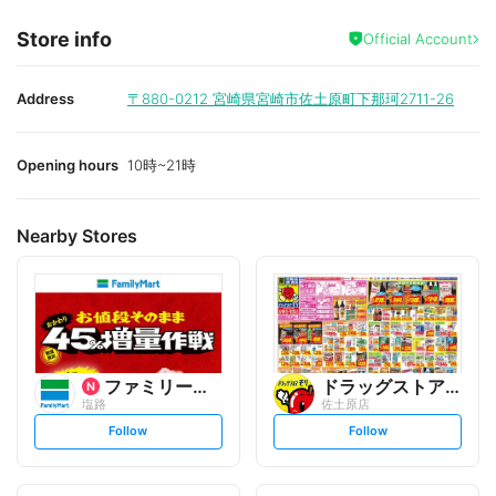
Store info
Official Account
Address
〒880-0212
宮崎県宮崎市佐土原町下那珂2711-26
Opening hours
10時~21時
Nearby Stores
ファミリーマート
ドラッグストアモリ
塩路
佐土原店
s
s
Follow
Follow
e
e
t
t
f
f
o
o
l
l