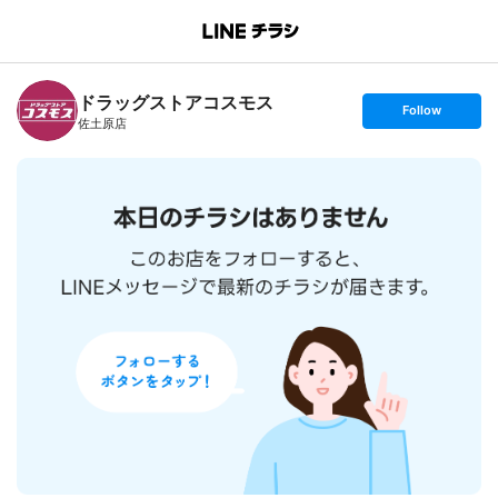
B
r
a
n
ドラッグストアコスモス
c
s
Follow
h
e
佐土原店
T
t
o
f
p
o
l
l
o
w