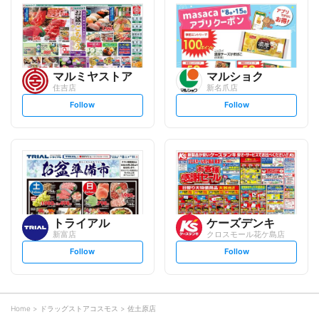
l
l
o
o
w
w
マルミヤストア
マルショク
住吉店
新名爪店
s
s
Follow
Follow
e
e
t
t
f
f
o
o
l
l
l
l
o
o
w
w
トライアル
ケーズデンキ
新富店
クロスモール花ケ島店
s
s
Follow
Follow
e
e
t
t
f
f
o
o
l
l
l
l
o
o
Home
ドラッグストアコスモス
佐土原店
w
w