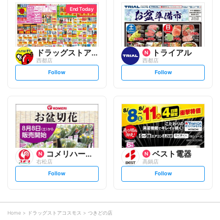
l
l
o
o
End Today
w
w
ドラッグストアモリ
トライアル
西都店
西都店
s
s
Follow
Follow
e
e
t
t
f
f
o
o
l
l
l
l
o
o
w
w
コメリハード&グリーン
ベスト電器
右松店
高鍋店
s
s
Follow
Follow
e
e
t
t
f
f
o
o
l
l
l
l
o
o
Home
ドラッグストアコスモス
つきどの店
w
w