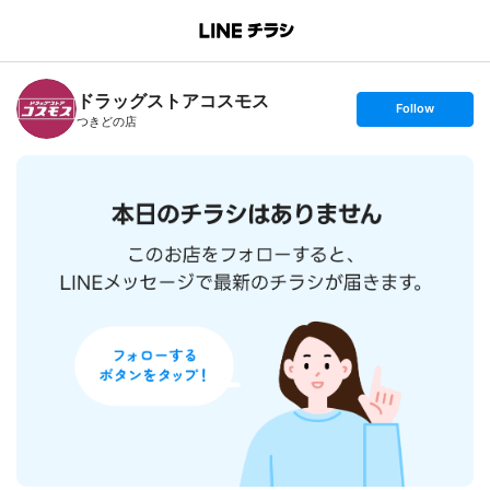
B
r
a
n
ドラッグストアコスモス
c
s
Follow
h
e
つきどの店
T
t
o
f
p
o
l
l
o
w