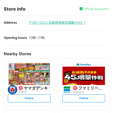
Store info
Official Account
Address
〒881-0023
宮崎県西都市調殿1049-1
Opening hours
10時~21時
Nearby Stores
ヤマダデンキ
ファミリーマート
西都店
西都右松
s
s
Follow
Follow
e
e
t
t
f
f
o
o
l
l