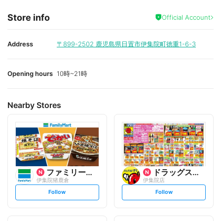
Store info
Official Account
Address
〒899-2502
鹿児島県日置市伊集院町徳重1-6-3
Opening hours
10時~21時
Nearby Stores
ファミリーマート
ドラッグストアモリ
伊集院猪鹿倉
伊集院店
s
s
Follow
Follow
e
e
t
t
f
f
o
o
l
l