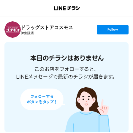
B
r
a
n
ドラッグストアコスモス
c
s
Follow
h
e
伊集院店
T
t
o
f
p
o
l
l
o
w