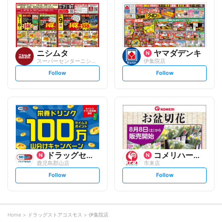
l
l
o
o
w
w
ニシムタ
ヤマダデンキ
スーパーセンターニシムタ 伊集院店
伊集院店
s
s
Follow
Follow
e
e
t
t
f
f
o
o
l
l
l
l
o
o
w
w
ドラッグセイムス
コメリハード&グリーン
鹿児島郡山店
市来店
s
s
Follow
Follow
e
e
t
t
f
f
o
o
l
l
l
l
o
o
Home
ドラッグストアコスモス
伊集院店
w
w