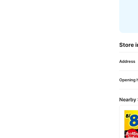
Store i
Address
Opening 
Nearby 