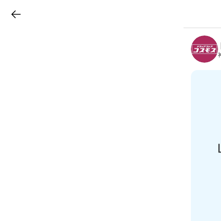
LINEチラシ
B
r
a
n
c
h
T
o
p