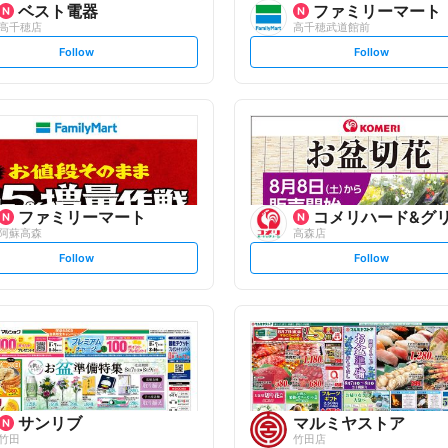
ベスト電器
ファミリーマート
高千穂店
高千穂武道館前
s
s
Follow
Follow
e
e
t
t
f
f
o
o
l
l
l
l
o
o
w
w
ファミリーマート
コメリハード&グ
阿蘇高森
高森店
s
s
Follow
Follow
e
e
t
t
f
f
o
o
l
l
l
l
o
o
w
w
サンリブ
マルミヤストア
竹田
竹田店