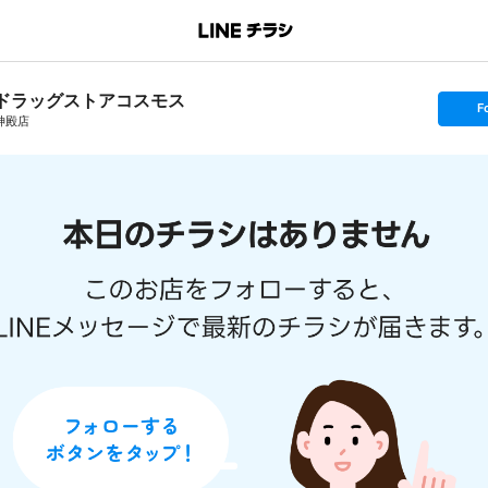
ドラッグストアコスモス
s
F
e
神殿店
t
f
o
l
l
o
w