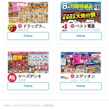
l
l
o
o
w
w
ドラッグストアモリ
ベスト電器
多良木店
サンロードシティ人吉店
s
s
Follow
Follow
e
e
t
t
f
f
o
o
l
l
l
l
o
o
w
w
ケーズデンキ
エディオン
人吉店
人吉レックス店
s
s
Follow
Follow
e
e
t
t
f
f
o
o
l
l
l
l
o
o
Home
ドラッグストアコスモス
多良木店
w
w