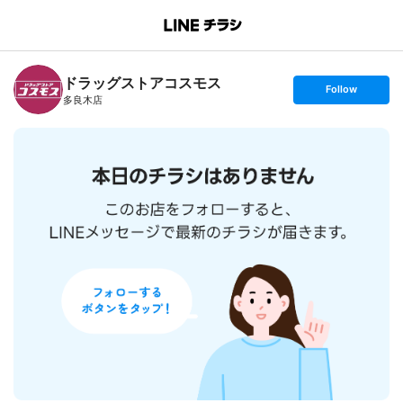
B
r
a
n
ドラッグストアコスモス
c
s
Follow
h
e
多良木店
T
t
o
f
p
o
l
l
o
w