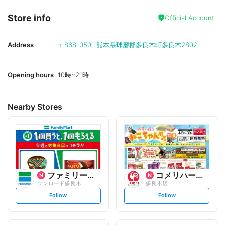
Store info
Official Account
Address
〒868-0501
熊本県球磨郡多良木町多良木2802
Opening hours
10時~21時
Nearby Stores
ファミリーマート
コメリハード&グリーン
サンロード多良木
多良木店
s
s
Follow
Follow
e
e
t
t
f
f
o
o
l
l