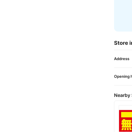
Store i
Address
Opening 
Nearby 