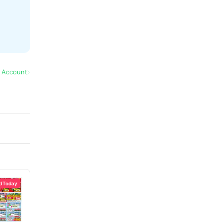
l Account
d Today