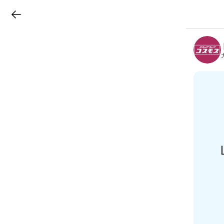
LINEチラシ
B
r
a
n
c
h
T
o
p