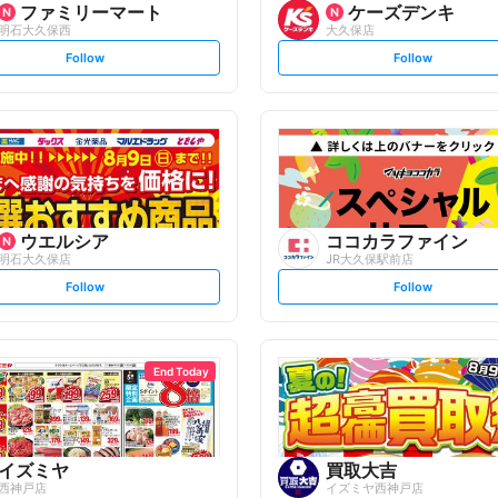
ファミリーマート
ケーズデンキ
明石大久保西
大久保店
s
s
Follow
Follow
e
e
t
t
f
f
o
o
l
l
l
l
o
o
w
w
ウエルシア
ココカラファイン
明石大久保店
JR大久保駅前店
s
s
Follow
Follow
e
e
t
t
f
f
o
o
l
l
l
l
o
o
End Today
w
w
イズミヤ
買取大吉
西神戸店
イズミヤ西神戸店