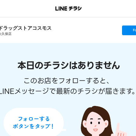
ドラッグストアコスモス
s
F
e
大久保店
t
f
o
l
l
o
w