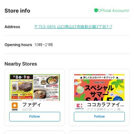
Store info
Official Account
Address
〒753-0815
山口県山口市維新公園3丁目7-7
Opening hours
10時~21時
Nearby Stores
ファディ
ココカラファイン
山口店
クスリ岩崎チェーン 維新公園店
s
s
Follow
Follow
e
e
t
t
f
f
o
o
l
l