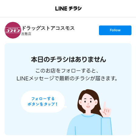
B
r
a
n
ドラッグストアコスモス
c
s
Follow
h
e
吉敷店
T
t
o
f
p
o
l
l
o
w