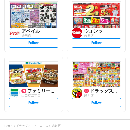
l
l
o
o
w
w
アベイル
ウォンツ
湯田店
吉敷店
s
s
Follow
Follow
e
e
t
t
f
f
o
o
l
l
l
l
o
o
w
w
ファミリーマート
ドラッグストアモリ
山口葵二丁目
黒川店
s
s
Follow
Follow
e
e
t
t
f
f
o
o
l
l
l
l
o
o
Home
ドラッグストアコスモス
吉敷店
w
w