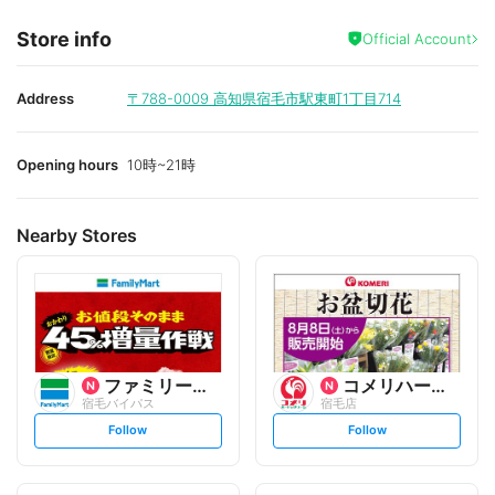
Store info
Official Account
Address
〒788-0009
高知県宿毛市駅東町1丁目714
Opening hours
10時~21時
Nearby Stores
ファミリーマート
コメリハード&グリーン
宿毛バイパス
宿毛店
s
s
Follow
Follow
e
e
t
t
f
f
o
o
l
l