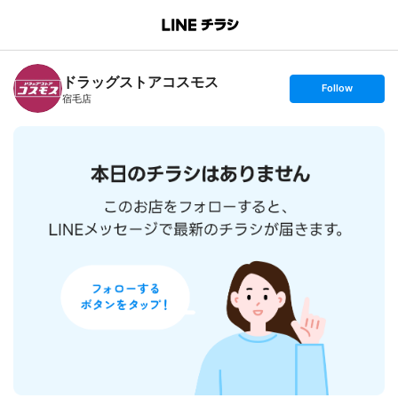
B
r
a
n
ドラッグストアコスモス
c
s
Follow
h
e
宿毛店
T
t
o
f
p
o
l
l
o
w