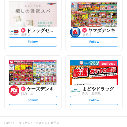
l
l
o
o
w
w
ドラッグセイムス
ヤマダデンキ
宿毛店
宿毛店
s
s
Follow
Follow
e
e
t
t
f
f
o
o
l
l
l
l
o
o
End Today
w
w
ケーズデンキ
よどやドラッグ
四万十店
四万十渡川店
s
s
Follow
Follow
e
e
t
t
f
f
o
o
l
l
l
l
o
o
Home
ドラッグストアコスモス
宿毛店
w
w