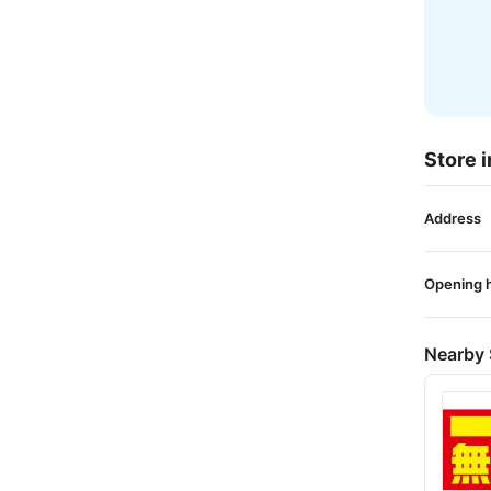
Store i
Address
Opening 
Nearby 