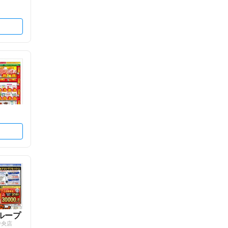
ループ
中央店