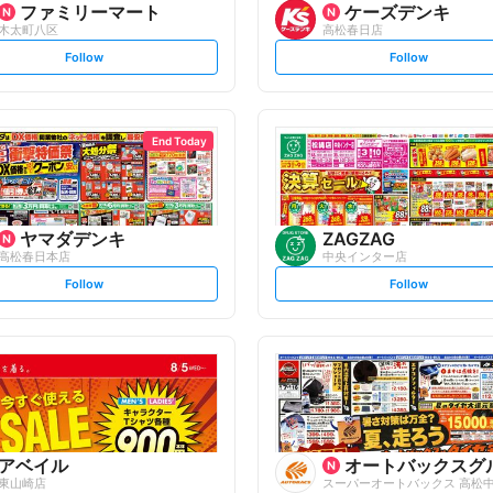
ファミリーマート
ケーズデンキ
木太町八区
高松春日店
s
s
Follow
Follow
e
e
t
t
f
f
o
o
l
l
l
l
o
o
End Today
w
w
ヤマダデンキ
ZAGZAG
高松春日本店
中央インター店
s
s
Follow
Follow
e
e
t
t
f
f
o
o
l
l
l
l
o
o
w
w
アベイル
オートバックスグ
東山崎店
スーパーオートバックス 高松