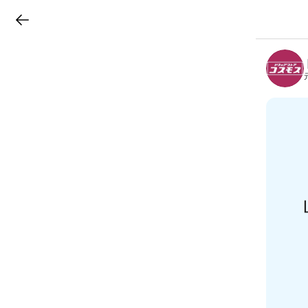
LINEチラシ
B
r
a
n
c
h
T
o
p