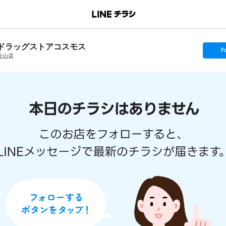
ドラッグストアコスモス
s
F
e
元山店
t
f
o
l
l
o
w