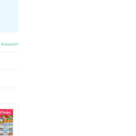
l Account
d Today