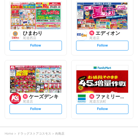
l
l
o
o
w
w
ひまわり
エディオン
尾道西店
尾道店
s
s
Follow
Follow
e
e
t
t
f
f
o
o
l
l
l
l
o
o
w
w
ケーズデンキ
ファミリーマート
尾道店
尾道古浜町
s
s
Follow
Follow
e
e
t
t
f
f
o
o
l
l
l
l
o
o
Home
ドラッグストアコスモス
向島店
w
w