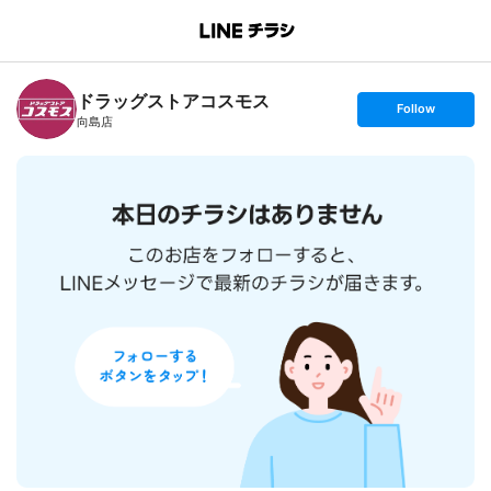
B
r
a
n
ドラッグストアコスモス
c
s
Follow
h
e
向島店
T
t
o
f
p
o
l
l
o
w