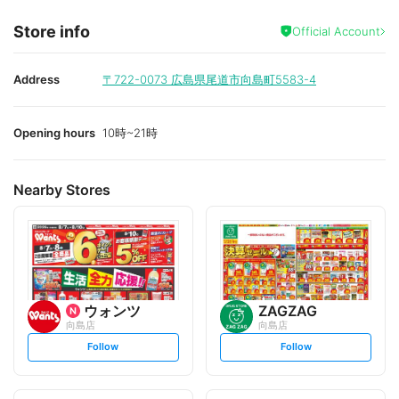
Store info
Official Account
Address
〒722-0073
広島県尾道市向島町5583-4
Opening hours
10時~21時
Nearby Stores
ウォンツ
ZAGZAG
向島店
向島店
s
s
Follow
Follow
e
e
t
t
f
f
o
o
l
l