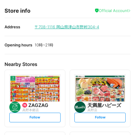
Store info
Official Account
Address
〒708-1116
岡山県津山市野村304-4
Opening hours
10時~21時
Nearby Stores
ZAGZAG
天満屋ハピーズ
高野本郷店
高野店
s
s
Follow
Follow
e
e
t
t
f
f
o
o
l
l