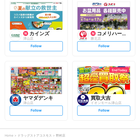
l
l
o
o
w
w
カインズ
コメリハード&グリーン
津山店
勝北店
s
s
Follow
Follow
e
e
t
t
f
f
o
o
l
l
l
l
o
o
End Today
w
w
ヤマダデンキ
買取大吉
津山店
イオンモール津山店
s
s
Follow
Follow
e
e
t
t
f
f
o
o
l
l
l
l
o
o
Home
ドラッグストアコスモス
野村店
w
w