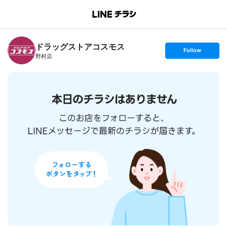
B
r
a
n
ドラッグストアコスモス
c
s
Follow
h
e
野村店
T
t
o
f
p
o
l
l
o
w