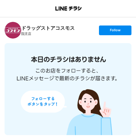
B
r
a
n
ドラッグストアコスモス
c
s
Follow
h
e
院庄店
T
t
o
f
p
o
l
l
o
w