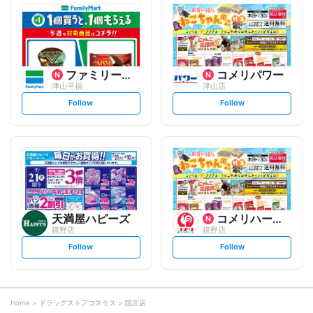
l
l
o
o
w
w
ファミリーマート
コメリパワー
津山平福
津山店
s
s
Follow
Follow
e
e
t
t
f
f
o
o
l
l
l
l
o
o
w
w
天満屋ハピーズ
コメリハード&グリーン
鏡野店
鏡野店
s
s
Follow
Follow
e
e
t
t
f
f
o
o
l
l
l
l
o
o
Home
ドラッグストアコスモス
院庄店
w
w