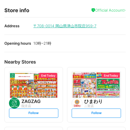
Store info
Official Account
Address
〒708-0014
岡山県津山市院庄959-7
Opening hours
10時~21時
Nearby Stores
End Today
End Today
ZAGZAG
ひまわり
院庄店
二宮店
s
s
Follow
Follow
e
e
t
t
f
f
o
o
l
l