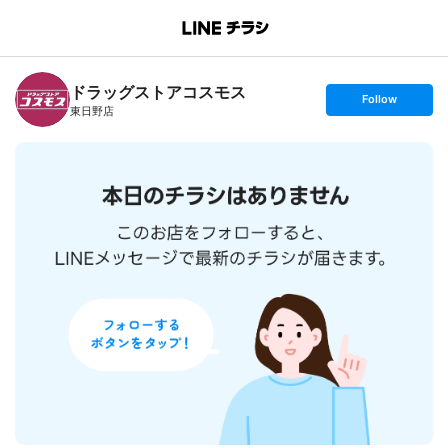
B
r
a
n
ドラッグストアコスモス
c
s
Follow
h
e
東日野店
T
t
o
f
p
o
l
l
o
w