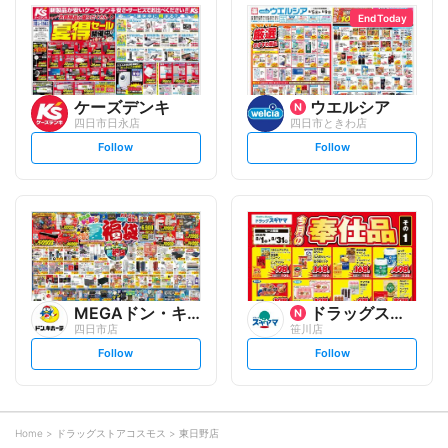
l
l
o
o
End Today
w
w
ケーズデンキ
ウエルシア
四日市日永店
四日市ときわ店
s
s
Follow
Follow
e
e
t
t
f
f
o
o
l
l
l
l
o
o
w
w
MEGAドン・キホーテ
ドラッグスギヤマ
四日市店
笹川店
s
s
Follow
Follow
e
e
t
t
f
f
o
o
l
l
l
l
o
o
Home
ドラッグストアコスモス
東日野店
w
w