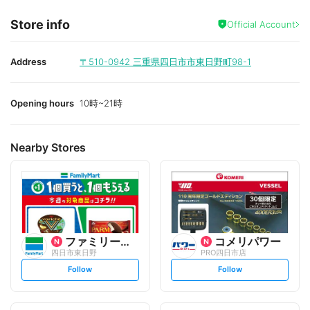
Store info
Official Account
Address
〒510-0942
三重県四日市市東日野町98-1
Opening hours
10時~21時
Nearby Stores
ファミリーマート
コメリパワー
四日市東日野
PRO四日市店
s
s
Follow
Follow
e
e
t
t
f
f
o
o
l
l