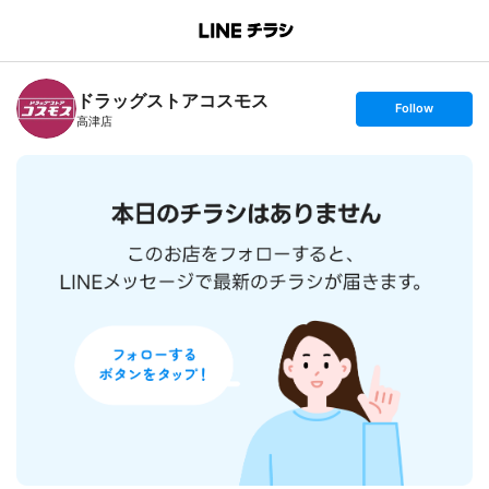
B
r
a
n
ドラッグストアコスモス
c
s
Follow
h
e
高津店
T
t
o
f
p
o
l
l
o
w