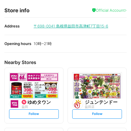
Store info
Official Account
Address
〒698-0041
島根県益田市高津町7丁目15-6
Opening hours
10時~21時
Nearby Stores
ゆめタウン
ジュンテンドー
益田
益田店
s
s
Follow
Follow
e
e
t
t
f
f
o
o
l
l