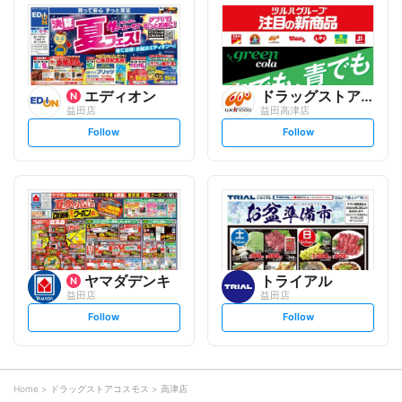
l
l
o
o
w
w
エディオン
ドラッグストアウェルネス
益田店
益田高津店
s
s
Follow
Follow
e
e
t
t
f
f
o
o
l
l
l
l
o
o
w
w
ヤマダデンキ
トライアル
益田店
益田店
s
s
Follow
Follow
e
e
t
t
f
f
o
o
l
l
l
l
o
o
Home
ドラッグストアコスモス
高津店
w
w