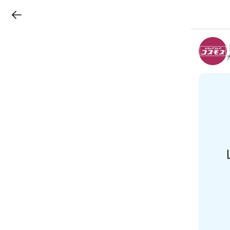
LINEチラシ
B
r
a
n
c
h
T
o
p