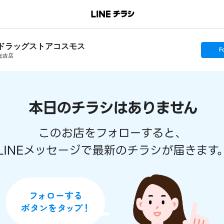
ドラッグストアコスモス
s
F
e
光吉店
t
f
o
l
l
o
w