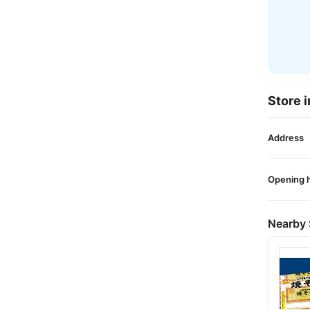
Store i
Address
Opening 
Nearby 