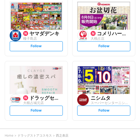
l
l
o
o
w
w
ヤマダデンキ
コメリハード&グリーン
種子島店
大根占店
s
s
Follow
Follow
e
e
t
t
f
f
o
o
l
l
l
l
o
o
w
w
ドラッグセイムス
ニシムタ
大根占城元店
スーパーセンターニシムタ 大根占店
s
s
Follow
Follow
e
e
t
t
f
f
o
o
l
l
l
l
o
o
Home
ドラッグストアコスモス
西之表店
w
w