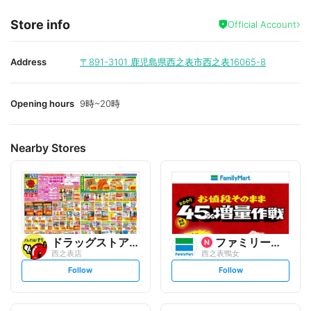
Store info
Official Account
Address
〒891-3101
鹿児島県西之表市西之表16065-8
Opening hours
9時~20時
Nearby Stores
ドラッグストアモリ
ファミリーマート
西之表店
西之表鴨女
s
s
Follow
Follow
e
e
t
t
f
f
o
o
l
l