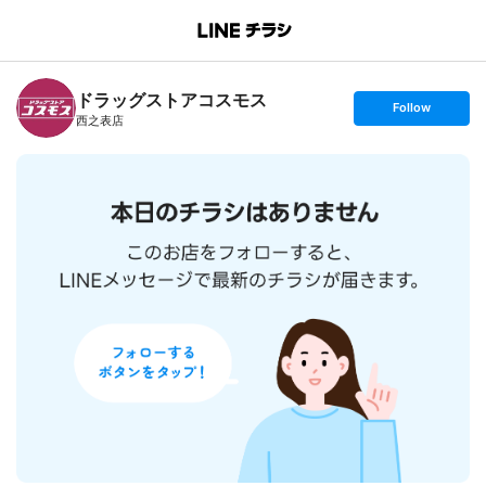
B
r
a
n
ドラッグストアコスモス
c
s
Follow
h
e
西之表店
T
t
o
f
p
o
l
l
o
w