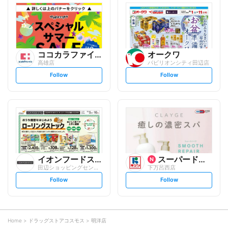
l
l
o
o
w
w
ココカラファイン
オークワ
高雄店
パビリオンシティ田辺店
s
s
Follow
Follow
e
e
t
t
f
f
o
o
l
l
l
l
o
o
w
w
イオンフードスタイル
スーパードラッグキリン
田辺ショッピングセンター店
下万呂西店
s
s
Follow
Follow
e
e
t
t
f
f
o
o
l
l
l
l
o
o
Home
ドラッグストアコスモス
明洋店
w
w