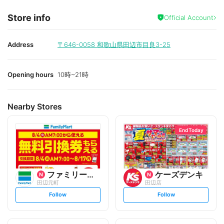
Store info
Official Account
Address
〒646-0058
和歌山県田辺市目良3-25
Opening hours
10時~21時
Nearby Stores
End Today
ファミリーマート
ケーズデンキ
田辺元町
田辺店
s
s
Follow
Follow
e
e
t
t
f
f
o
o
l
l