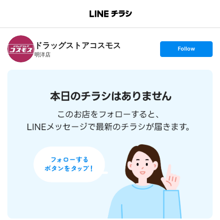
B
r
a
n
ドラッグストアコスモス
c
s
Follow
h
e
明洋店
T
t
o
f
p
o
l
l
o
w