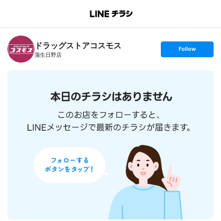
B
r
a
n
ドラッグストアコスモス
c
s
Follow
h
e
蒲生日野店
T
t
o
f
p
o
l
l
o
w