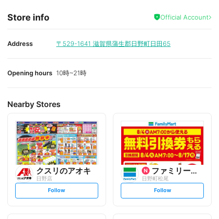
Store info
Official Account
Address
〒529-1641
滋賀県蒲生郡日野町日田65
Opening hours
10時~21時
Nearby Stores
クスリのアオキ
ファミリーマート
日野店
日野町松尾
s
s
Follow
Follow
e
e
t
t
f
f
o
o
l
l