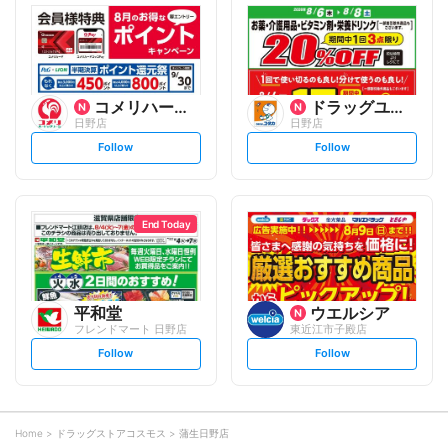
l
l
o
o
w
w
コメリハード&グリーン
ドラッグユタカ
日野店
日野店
s
s
Follow
Follow
e
e
t
t
f
f
o
o
l
l
l
l
o
o
End Today
w
w
平和堂
ウエルシア
フレンドマート 日野店
東近江市子殿店
s
s
Follow
Follow
e
e
t
t
f
f
o
o
l
l
l
l
o
o
Home
ドラッグストアコスモス
蒲生日野店
w
w