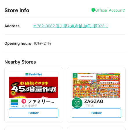
Store info
Official Account
Address
〒762-0082
香川県丸亀市飯山町川原923-1
Opening hours
10時~21時
Nearby Stores
ファミリーマート
ZAGZAG
丸亀東坂元
川西店
s
s
Follow
Follow
e
e
t
t
f
f
o
o
l
l