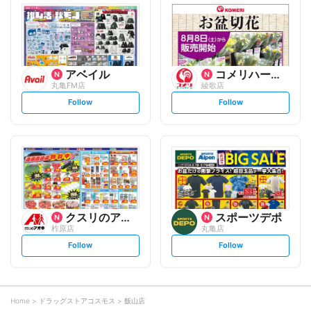
l
l
o
o
w
w
アベイル
コメリハード&グリーン
丸亀FM店
綾歌店
s
s
Follow
Follow
e
e
t
t
f
f
o
o
l
l
l
l
o
o
w
w
クスリのアオキ
スポーツデポ
柞原店
丸亀店
s
s
Follow
Follow
e
e
t
t
f
f
o
o
l
l
l
l
o
o
Home
ドラッグストアコスモス
飯山店
w
w