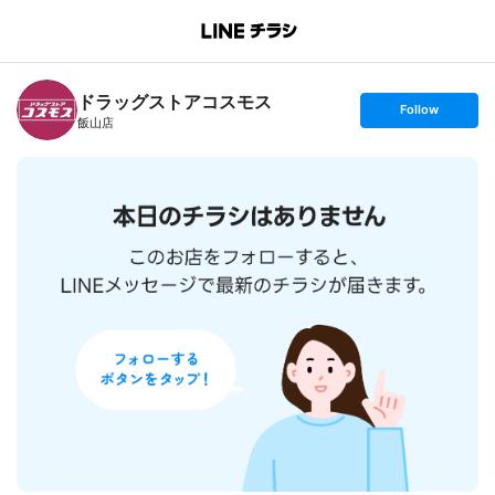
B
r
a
n
ドラッグストアコスモス
c
s
Follow
h
e
飯山店
T
t
o
f
p
o
l
l
o
w