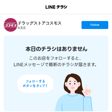
B
r
a
n
ドラッグストアコスモス
c
s
Follow
h
e
氷見店
T
t
o
f
p
o
l
l
o
w