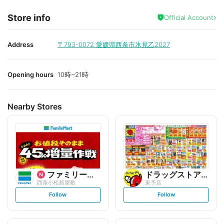
Store info
Official Account
Address
〒793-0072
愛媛県西条市氷見乙2027
Opening hours
10時~21時
Nearby Stores
ファミリーマート
ドラッグストアモリ
西条小松新屋敷
東予店
s
s
Follow
Follow
e
e
t
t
f
f
o
o
l
l