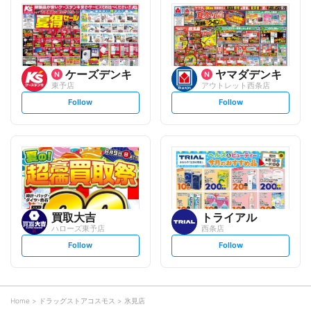
l
l
o
o
w
w
ケーズデンキ
ヤマダデンキ
東予店
アウトレット西条店
s
s
Follow
Follow
e
e
t
t
f
f
o
o
l
l
l
l
o
o
w
w
買取大吉
トライアル
ハローズ東予店
西条店
s
s
Follow
Follow
e
e
t
t
f
f
o
o
l
l
l
l
o
o
Home
ドラッグストアコスモス
氷見店
w
w