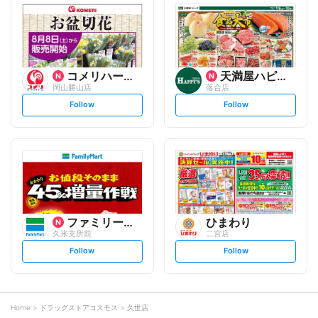
l
l
o
o
w
w
コメリハード&グリーン
天満屋ハピーズ
岡山勝山店
落合店
s
s
Follow
Follow
e
e
t
t
f
f
o
o
l
l
l
l
o
o
w
w
ファミリーマート
ひまわり
久米支所前
二宮店
s
s
Follow
Follow
e
e
t
t
f
f
o
o
l
l
l
l
o
o
Home
ドラッグストアコスモス
久世店
w
w