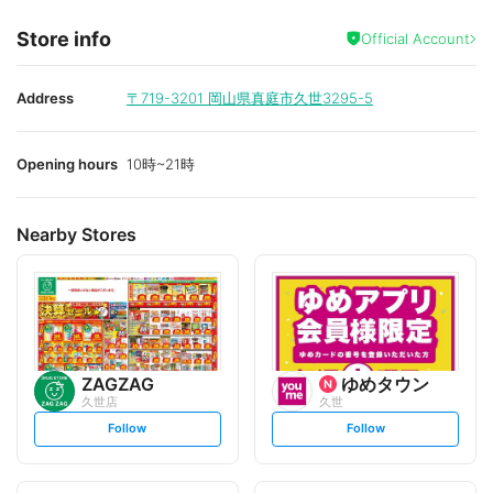
Store info
Official Account
Address
〒719-3201
岡山県真庭市久世3295-5
Opening hours
10時~21時
Nearby Stores
ZAGZAG
ゆめタウン
久世店
久世
s
s
Follow
Follow
e
e
t
t
f
f
o
o
l
l