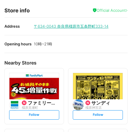
Store info
Official Account
Address
〒634-0043
奈良県橿原市五条野町333-14
Opening hours
10時~21時
Nearby Stores
ファミリーマート
サンディ
橿原見瀬町
橿原神宮店
s
s
Follow
Follow
e
e
t
t
f
f
o
o
l
l