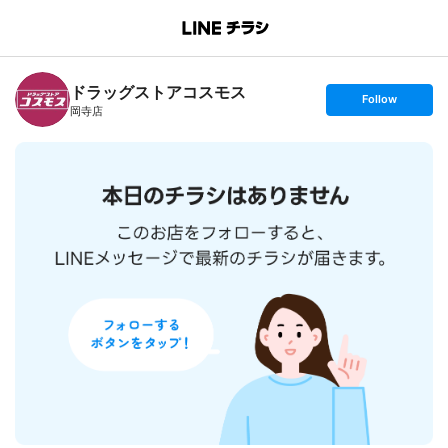
B
r
a
n
ドラッグストアコスモス
c
s
Follow
h
e
岡寺店
T
t
o
f
p
o
l
l
o
w