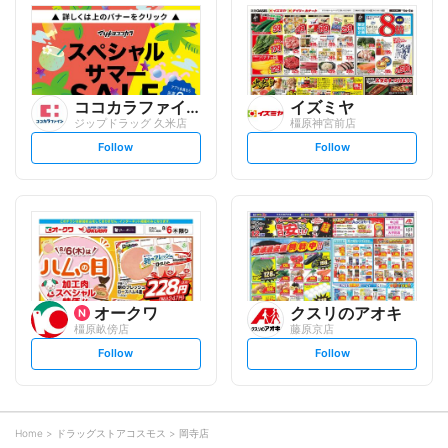
l
l
o
o
w
w
ココカラファイン
イズミヤ
ジップドラッグ 久米店
橿原神宮前店
s
s
Follow
Follow
e
e
t
t
f
f
o
o
l
l
l
l
o
o
w
w
オークワ
クスリのアオキ
橿原畝傍店
藤原京店
s
s
Follow
Follow
e
e
t
t
f
f
o
o
l
l
l
l
o
o
Home
ドラッグストアコスモス
岡寺店
w
w