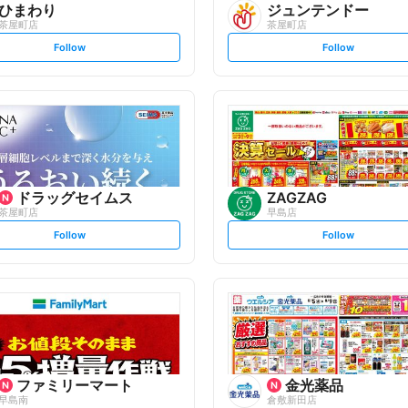
ひまわり
ジュンテンドー
茶屋町店
茶屋町店
s
s
Follow
Follow
e
e
t
t
f
f
o
o
l
l
l
l
o
o
w
w
ドラッグセイムス
ZAGZAG
茶屋町店
早島店
s
s
Follow
Follow
e
e
t
t
f
f
o
o
l
l
l
l
o
o
w
w
ファミリーマート
金光薬品
早島南
倉敷新田店