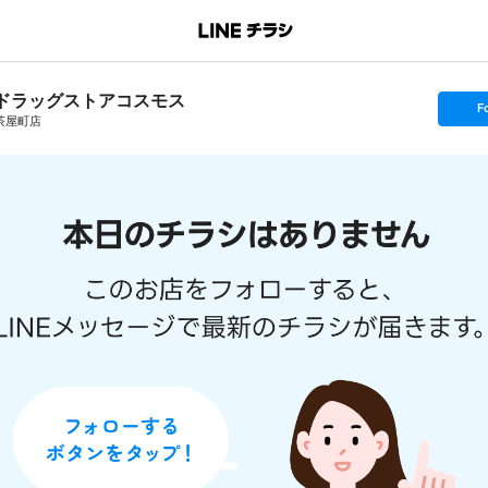
ドラッグストアコスモス
s
F
e
茶屋町店
t
f
o
l
l
o
w