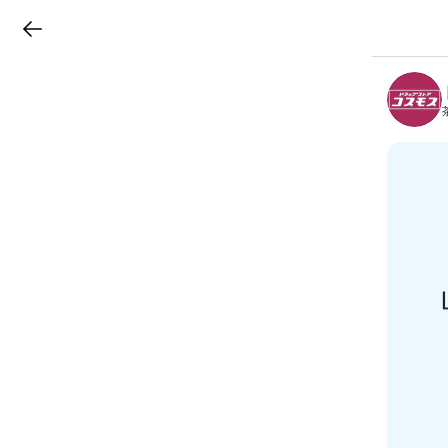
LINEチラシ
B
r
a
n
c
h
T
o
p