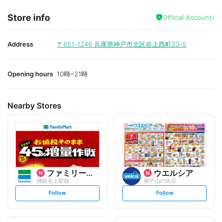
Store info
Official Account
Address
〒651-1246
兵庫県神戸市北区谷上西町23-5
Opening hours
10時~21時
Nearby Stores
ファミリーマート
ウエルシア
神鉄谷上駅前
神戸山の街店
s
s
Follow
Follow
e
e
t
t
f
f
o
o
l
l