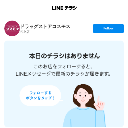
B
r
a
n
ドラッグストアコスモス
c
s
Follow
h
e
谷上店
T
t
o
f
p
o
l
l
o
w