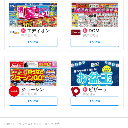
l
l
o
o
w
w
エディオン
DCM
神戸北町店
神戸北町店
s
s
Follow
Follow
e
e
t
t
f
f
o
o
l
l
l
l
o
o
w
w
ジョーシン
ピザーラ
神戸北町店
鈴蘭台店
s
s
Follow
Follow
e
e
t
t
f
f
o
o
l
l
l
l
o
o
Home
ドラッグストアコスモス
谷上店
w
w