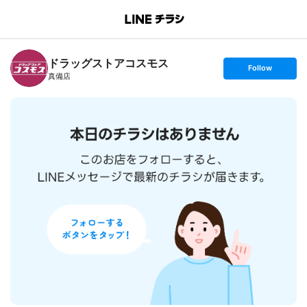
B
r
a
n
ドラッグストアコスモス
c
s
Follow
h
e
真備店
T
t
o
f
p
o
l
l
o
w