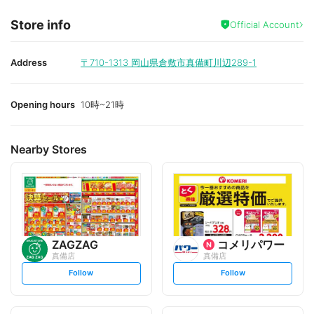
Store info
Official Account
Address
〒710-1313
岡山県倉敷市真備町川辺289-1
Opening hours
10時~21時
Nearby Stores
ZAGZAG
コメリパワー
真備店
真備店
s
s
Follow
Follow
e
e
t
t
f
f
o
o
l
l