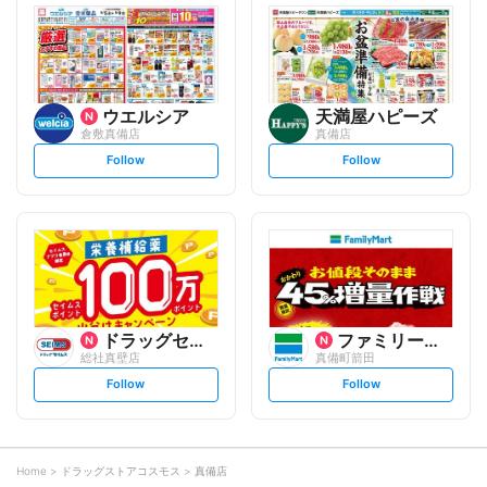
l
l
o
o
w
w
ウエルシア
天満屋ハピーズ
倉敷真備店
真備店
s
s
Follow
Follow
e
e
t
t
f
f
o
o
l
l
l
l
o
o
w
w
ドラッグセイムス
ファミリーマート
総社真壁店
真備町箭田
s
s
Follow
Follow
e
e
t
t
f
f
o
o
l
l
l
l
o
o
Home
ドラッグストアコスモス
真備店
w
w